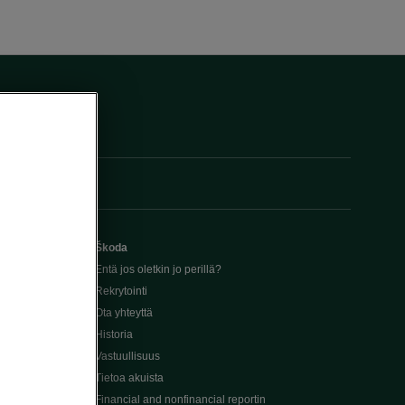
Škoda
Entä jos oletkin jo perillä?
Rekrytointi
Ota yhteyttä
Historia
Vastuullisuus
Tietoa akuista
Financial and nonfinancial reportin