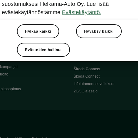
Täyssähköauton huoltaminen
suostumuksesi Helkama-Auto Oy. Lue lisää
llit
Ajoakku ja turvallisuus
evästekäytännöstämme
Evästekäytäntö.
asturimallit
Ohjelmiston päivitys
Julkinen lataus
tajalle
Kotilataus
Hylkää kaikki
Hyväksy kaikki
huoltoon?
Latauspisteet kartalla
 Škoda-varaosat
Latausaikalaskuri
Evästeiden hallinta
Škoda-moottoriöljyt
Toimintamatkalaskuri
ukampanjat
Škoda Connect
uolto
Škoda Connect
Infotainment-sovellukset
pitosopimus
2G/3G alasajo