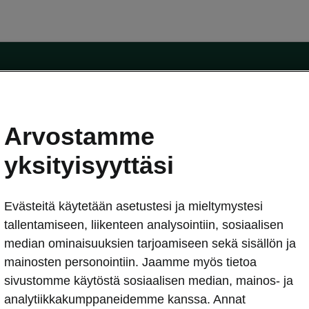
Arvostamme
oda-mallit
Käyttöohjeet
Škoda Shop
yksityisyyttäsi
Käyttöohjeet
Evästeitä käytetään asetustesi ja mieltymystesi
erkossa
Avustinjärjestelmät
sleasing
tallentamiseen, liikenteen analysointiin, sosiaalisen
utus
median ominaisuuksien tarjoamiseen sekä sisällön ja
Sähköautot ja hybridit
Sähköautot ja hybridit
mainosten personointiin. Jaamme myös tietoa
npitosopimus
Ladattavat hybridit
sivustomme käytöstä sosiaalisen median, mainos- ja
telmät
Vinkkejä sähköautoiluun
analytiikkakumppaneidemme kanssa. Annat