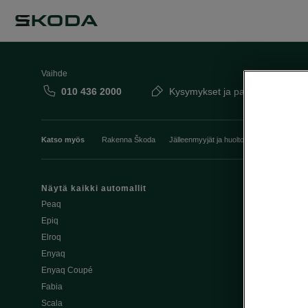
Vaihde
010 436 2000
Kysymykset ja palaute
Katso myös
Rakenna Škoda
Jälleenmyyjät ja huolto
Heti vapaat Šk
Näytä kaikki automallit
Edut
Peaq
Osta Škoda v
Epiq
Škoda Yksityi
Elroq
Škodan Vaku
Enyaq
Joustava
Enyaq Coupé
Škoda Huole
Fabia
Avustinjärjes
Scala
Yritysautot