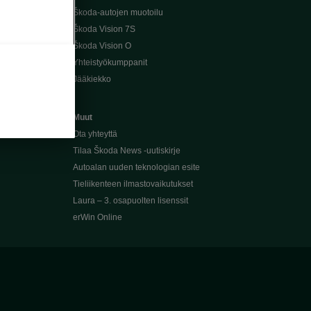
Škoda-autojen muotoilu
Škoda Vision 7S
Škoda Vision O
Yhteistyökumppanit
Jääkiekko
Muut
Ota yhteyttä
Tilaa Škoda News -uutiskirje
Autoalan uuden teknologian esite
Tieliikenteen ilmastovaikutukset
Laura – 3. osapuolten lisenssit
erWin Online