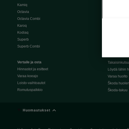
Kamiq
Škoda 4×4 -ma
Octavia
Škoda-katuma
Octavia Combi
Karoq
Palvelut omis
Kodiaq
Miksi merkki
Superb
Alkuperäiset
Superb Combi
Alkuperäiset 
Škodan Reilu
Vertaile ja osta
Takaisinkuts
Hinnastot ja esitteet
Löydä lähin h
Varaa koeajo
Varaa huolto
Loisto-vaihtoautot
Škoda huolen
Romutuspalkkio
Škoda-takuu
Huomautukset