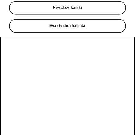
Käyttöohjeet
Hyväksy kaikki
Škoda Shop
Evästeiden hallinta
Edut
Käyttöohjeet
Osta Škoda
Avustinjärjestelmät
Näytä
Škoda
verkossa
kaikki
automallit
Entä jos oletkin
Škoda
jo perillä?
Yksityisleasing
Sähköautot ja
Peaq
hybridit
Rekrytointi
Škodan
Epiq
Vakuutus
Sähköautot ja
Ota yhteyttä
hybridit
Elroq
Joustava
Historia
Ladattavat
Enyaq
Škoda
hybridit
Huolenpitosopimus
Vastuullisuus
Enyaq Coupé
Vinkkejä
Avustinjärjestelmät
Tietoa akuista