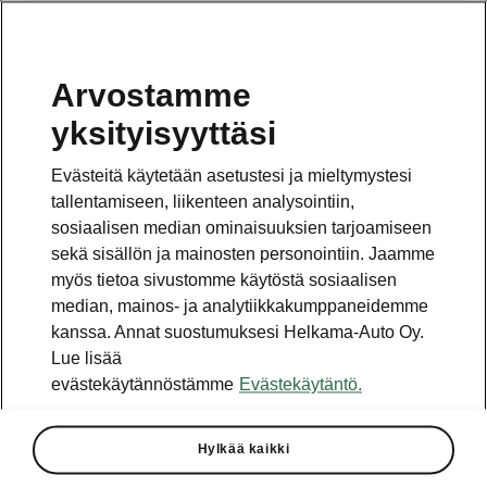
Arvostamme
Vaihde
yksityisyyttäsi
010 436 2000
Evästeitä käytetään asetustesi ja mieltymystesi
Kysymykset ja palaute
tallentamiseen, liikenteen analysointiin,
sosiaalisen median ominaisuuksien tarjoamiseen
sekä sisällön ja mainosten personointiin. Jaamme
myös tietoa sivustomme käytöstä sosiaalisen
median, mainos- ja analytiikkakumppaneidemme
kanssa. Annat suostumuksesi Helkama-Auto Oy.
Katso myös
Lue lisää
Rakenna Škoda
evästekäytännöstämme
Evästekäytäntö.
Jälleenmyyjät ja huolto
Hylkää kaikki
Heti vapaat Škoda-mallit