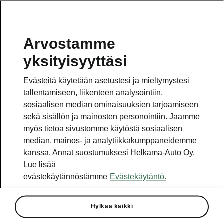
Arvostamme
Vaihde
yksityisyyttäsi
010 436 2000
Evästeitä käytetään asetustesi ja mieltymystesi
Kysymykset ja palaute
tallentamiseen, liikenteen analysointiin,
sosiaalisen median ominaisuuksien tarjoamiseen
sekä sisällön ja mainosten personointiin. Jaamme
myös tietoa sivustomme käytöstä sosiaalisen
median, mainos- ja analytiikkakumppaneidemme
kanssa. Annat suostumuksesi Helkama-Auto Oy.
Katso myös
Lue lisää
Rakenna Škoda
evästekäytännöstämme
Evästekäytäntö.
Jälleenmyyjät ja huolto
Hylkää kaikki
Heti vapaat Škoda-mallit