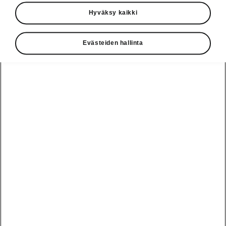
Käyttöohjeet
Hyväksy kaikki
Škoda Shop
Evästeiden hallinta
Edut
Käyttöohjeet
Osta Škoda
Avustinjärjestelmät
Näytä
Škoda
verkossa
kaikki
automallit
Entä jos oletkin
Škoda
jo perillä?
Yksityisleasing
Sähköautot ja
Peaq
hybridit
Rekrytointi
Škodan
Epiq
Vakuutus
Sähköautot ja
Ota yhteyttä
hybridit
Elroq
Joustava
Historia
Ladattavat
Enyaq
Škoda
hybridit
Huolenpitosopimus
Vastuullisuus
Enyaq Coupé
Vinkkejä
Avustinjärjestelmät
Tietoa akuista