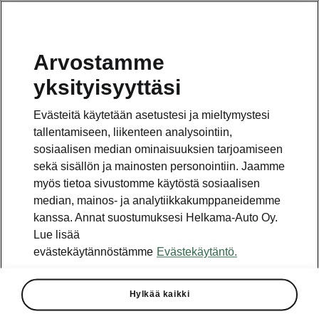
Arvostamme
Vaihde
yksityisyyttäsi
010 436 2000
Evästeitä käytetään asetustesi ja mieltymystesi
Kysymykset ja palaute
tallentamiseen, liikenteen analysointiin,
sosiaalisen median ominaisuuksien tarjoamiseen
sekä sisällön ja mainosten personointiin. Jaamme
myös tietoa sivustomme käytöstä sosiaalisen
median, mainos- ja analytiikkakumppaneidemme
kanssa. Annat suostumuksesi Helkama-Auto Oy.
Katso myös
Lue lisää
Rakenna Škoda
evästekäytännöstämme
Evästekäytäntö.
Jälleenmyyjät ja huolto
Hylkää kaikki
Heti vapaat Škoda-mallit