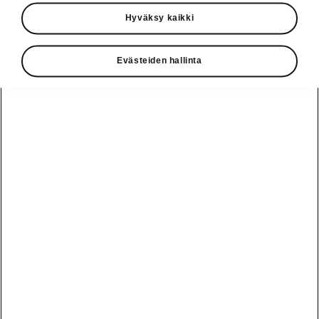
Käyttöohjeet
Hyväksy kaikki
Škoda Shop
Evästeiden hallinta
Edut
Käyttöohjeet
Osta Škoda
Avustinjärjestelmät
Näytä
Škoda
verkossa
kaikki
automallit
Entä jos oletkin
Škoda
jo perillä?
Yksityisleasing
Sähköautot ja
Peaq
hybridit
Rekrytointi
Škodan
Epiq
Vakuutus
Sähköautot ja
Ota yhteyttä
hybridit
Elroq
Joustava
Historia
Ladattavat
Enyaq
Škoda
hybridit
Huolenpitosopimus
Vastuullisuus
Enyaq Coupé
Vinkkejä
Avustinjärjestelmät
Tietoa akuista