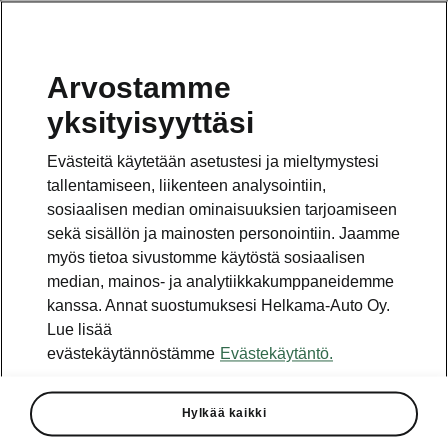
Arvostamme
Vaihde
yksityisyyttäsi
010 436 2000
Evästeitä käytetään asetustesi ja mieltymystesi
Kysymykset ja palaute
tallentamiseen, liikenteen analysointiin,
sosiaalisen median ominaisuuksien tarjoamiseen
sekä sisällön ja mainosten personointiin. Jaamme
myös tietoa sivustomme käytöstä sosiaalisen
median, mainos- ja analytiikkakumppaneidemme
kanssa. Annat suostumuksesi Helkama-Auto Oy.
Katso myös
Lue lisää
Rakenna Škoda
evästekäytännöstämme
Evästekäytäntö.
Jälleenmyyjät ja huolto
Hylkää kaikki
Heti vapaat Škoda-mallit