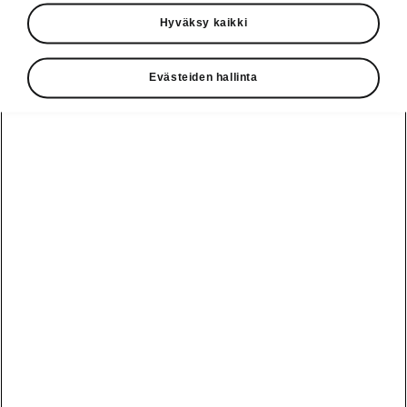
Käyttöohjeet
Hyväksy kaikki
Škoda Shop
Evästeiden hallinta
Edut
Käyttöohjeet
Osta Škoda
Avustinjärjestelmät
Näytä
Škoda
verkossa
kaikki
automallit
Entä jos oletkin
Škoda
jo perillä?
Yksityisleasing
Sähköautot ja
Peaq
hybridit
Rekrytointi
Škodan
Epiq
Vakuutus
Sähköautot ja
Ota yhteyttä
hybridit
Elroq
Joustava
Historia
Ladattavat
Enyaq
Škoda
hybridit
Huolenpitosopimus
Vastuullisuus
Enyaq Coupé
Vinkkejä
Avustinjärjestelmät
Tietoa akuista