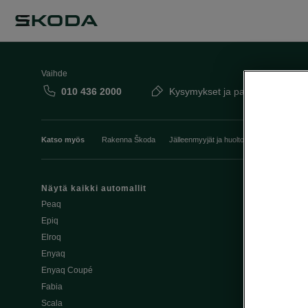
Vaihde
010 436 2000
Kysymykset ja palaute
Katso myös
Rakenna Škoda
Jälleenmyyjät ja huolto
Heti vapaat Šk
Näytä kaikki automallit
Edut
Peaq
Osta Škoda v
Epiq
Škoda Yksityi
Elroq
Škodan Vaku
Enyaq
Joustava
Enyaq Coupé
Škoda Huole
Fabia
Avustinjärjes
Scala
Yritysautot