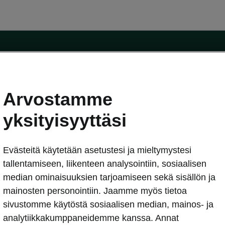
Arvostamme
oda-mallit
Käyttöohjeet
Škoda Shop
yksityisyyttäsi
Käyttöohjeet
Evästeitä käytetään asetustesi ja mieltymystesi
erkossa
Avustinjärjestelmät
sleasing
tallentamiseen, liikenteen analysointiin, sosiaalisen
utus
median ominaisuuksien tarjoamiseen sekä sisällön ja
Sähköautot ja hybridit
Sähköautot ja hybridit
mainosten personointiin. Jaamme myös tietoa
npitosopimus
Ladattavat hybridit
sivustomme käytöstä sosiaalisen median, mainos- ja
telmät
Vinkkejä sähköautoiluun
analytiikkakumppaneidemme kanssa. Annat