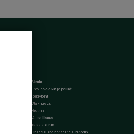
Škoda
Entä jos oletkin jo perillä?
Rekrytointi
Ota yhteyttä
Historia
Vastuullisuus
Tietoa akuista
Financial and nonfinancial reportin