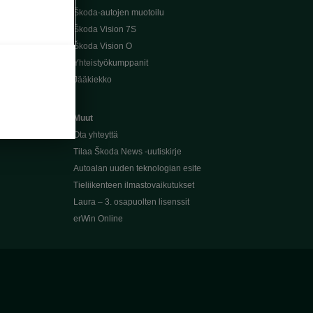
Škoda-autojen muotoilu
Škoda Vision 7S
Škoda Vision O
Yhteistyökumppanit
Jääkiekko
Muut
Ota yhteyttä
Tilaa Škoda News -uutiskirje
Autoalan uuden teknologian esite
Tieliikenteen ilmastovaikutukset
Laura – 3. osapuolten lisenssit
erWin Online