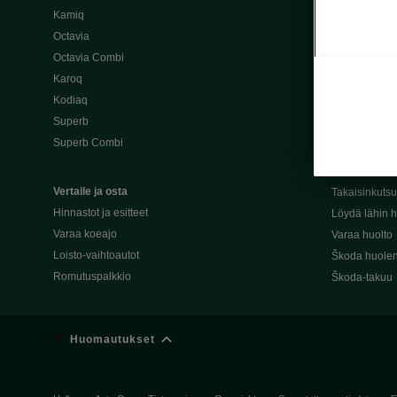
Kamiq
Škoda 4×4 -ma
Octavia
Škoda-katuma
Octavia Combi
Karoq
Palvelut omis
Kodiaq
Miksi merkki
Superb
Alkuperäiset
Superb Combi
Alkuperäiset 
Škodan Reilu
Vertaile ja osta
Takaisinkuts
Hinnastot ja esitteet
Löydä lähin h
Varaa koeajo
Varaa huolto
Loisto-vaihtoautot
Škoda huolen
Romutuspalkkio
Škoda-takuu
Huomautukset