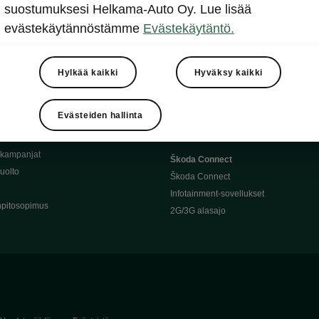
Täyssähköauton huoltaminen
suostumuksesi Helkama-Auto Oy. Lue lisää
llit
Ajoakku ja turvallisuus
evästekäytännöstämme
Evästekäytäntö.
asturimallit
Ohjelmiston päivitys
Julkinen lataus
tajalle
Kotilataus
Hylkää kaikki
Hyväksy kaikki
huoltoon?
Latauspisteet kartalla
 Škoda-varaosat
Latausaikalaskuri
Evästeiden hallinta
Škoda-moottoriöljyt
Toimintamatkalaskuri
ukampanjat
Škoda Connect
uolto
Škoda Connect
Infotainment-sovellukset
pitosopimus
2G/3G alasajo