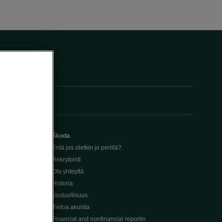
Škoda
Entä jos oletkin jo perillä?
Rekrytointi
Ota yhteyttä
Historia
Vastuullisuus
Tietoa akuista
Financial and nonfinancial reportin