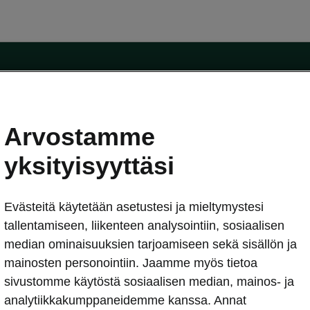
Arvostamme
oda-mallit
Käyttöohjeet
Škoda Shop
yksityisyyttäsi
Käyttöohjeet
Evästeitä käytetään asetustesi ja mieltymystesi
erkossa
Avustinjärjestelmät
sleasing
tallentamiseen, liikenteen analysointiin, sosiaalisen
utus
median ominaisuuksien tarjoamiseen sekä sisällön ja
Sähköautot ja hybridit
Sähköautot ja hybridit
mainosten personointiin. Jaamme myös tietoa
npitosopimus
Ladattavat hybridit
sivustomme käytöstä sosiaalisen median, mainos- ja
telmät
Vinkkejä sähköautoiluun
analytiikkakumppaneidemme kanssa. Annat