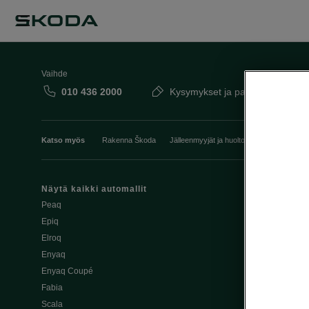
Vaihde
010 436 2000
Kysymykset ja palaute
Katso myös
Rakenna Škoda
Jälleenmyyjät ja huolto
Heti vapaat Šk
Näytä kaikki automallit
Edut
Peaq
Osta Škoda v
Epiq
Škoda Yksityi
Elroq
Škodan Vaku
Enyaq
Joustava
Enyaq Coupé
Škoda Huole
Fabia
Avustinjärjes
Scala
Yritysautot