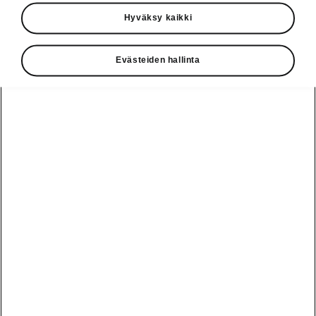
Käyttöohjeet
Hyväksy kaikki
Škoda Shop
Evästeiden hallinta
Edut
Käyttöohjeet
Osta Škoda
Avustinjärjestelmät
Näytä
Škoda
verkossa
kaikki
automallit
Entä jos oletkin
Škoda
jo perillä?
Yksityisleasing
Sähköautot ja
Peaq
hybridit
Rekrytointi
Škodan
Epiq
Vakuutus
Sähköautot ja
Ota yhteyttä
hybridit
Elroq
Joustava
Historia
Ladattavat
Enyaq
Škoda
hybridit
Huolenpitosopimus
Vastuullisuus
Enyaq Coupé
Vinkkejä
Avustinjärjestelmät
Tietoa akuista