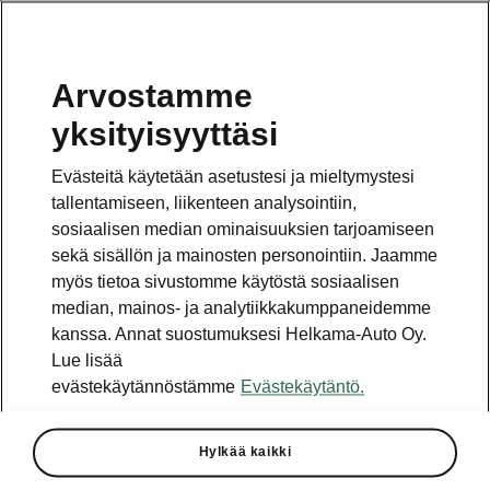
Arvostamme
Vaihde
yksityisyyttäsi
010 436 2000
Evästeitä käytetään asetustesi ja mieltymystesi
Kysymykset ja palaute
tallentamiseen, liikenteen analysointiin,
sosiaalisen median ominaisuuksien tarjoamiseen
sekä sisällön ja mainosten personointiin. Jaamme
myös tietoa sivustomme käytöstä sosiaalisen
median, mainos- ja analytiikkakumppaneidemme
kanssa. Annat suostumuksesi Helkama-Auto Oy.
Katso myös
Lue lisää
Rakenna Škoda
evästekäytännöstämme
Evästekäytäntö.
Jälleenmyyjät ja huolto
Hylkää kaikki
Heti vapaat Škoda-mallit