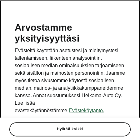
Arvostamme
Vaihde
yksityisyyttäsi
010 436 2000
Evästeitä käytetään asetustesi ja mieltymystesi
Kysymykset ja palaute
tallentamiseen, liikenteen analysointiin,
sosiaalisen median ominaisuuksien tarjoamiseen
sekä sisällön ja mainosten personointiin. Jaamme
myös tietoa sivustomme käytöstä sosiaalisen
median, mainos- ja analytiikkakumppaneidemme
kanssa. Annat suostumuksesi Helkama-Auto Oy.
Katso myös
Lue lisää
Rakenna Škoda
evästekäytännöstämme
Evästekäytäntö.
Jälleenmyyjät ja huolto
Hylkää kaikki
Heti vapaat Škoda-mallit