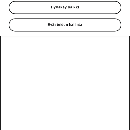
Käyttöohjeet
Hyväksy kaikki
Škoda Shop
Evästeiden hallinta
Edut
Käyttöohjeet
Osta Škoda
Avustinjärjestelmät
Näytä
Škoda
verkossa
kaikki
automallit
Entä jos oletkin
Škoda
jo perillä?
Yksityisleasing
Sähköautot ja
Peaq
hybridit
Rekrytointi
Škodan
Epiq
Vakuutus
Sähköautot ja
Ota yhteyttä
hybridit
Elroq
Joustava
Historia
Ladattavat
Enyaq
Škoda
hybridit
Huolenpitosopimus
Vastuullisuus
Enyaq Coupé
Vinkkejä
Avustinjärjestelmät
Tietoa akuista