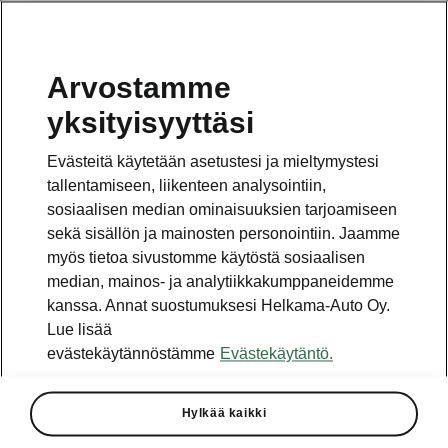
Arvostamme
Vaihde
yksityisyyttäsi
010 436 2000
Evästeitä käytetään asetustesi ja mieltymystesi
Kysymykset ja palaute
tallentamiseen, liikenteen analysointiin,
sosiaalisen median ominaisuuksien tarjoamiseen
sekä sisällön ja mainosten personointiin. Jaamme
myös tietoa sivustomme käytöstä sosiaalisen
median, mainos- ja analytiikkakumppaneidemme
kanssa. Annat suostumuksesi Helkama-Auto Oy.
Katso myös
Lue lisää
Rakenna Škoda
evästekäytännöstämme
Evästekäytäntö.
Jälleenmyyjät ja huolto
Hylkää kaikki
Heti vapaat Škoda-mallit