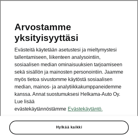
Arvostamme
Vaihde
yksityisyyttäsi
010 436 2000
Evästeitä käytetään asetustesi ja mieltymystesi
Kysymykset ja palaute
tallentamiseen, liikenteen analysointiin,
sosiaalisen median ominaisuuksien tarjoamiseen
sekä sisällön ja mainosten personointiin. Jaamme
myös tietoa sivustomme käytöstä sosiaalisen
median, mainos- ja analytiikkakumppaneidemme
kanssa. Annat suostumuksesi Helkama-Auto Oy.
Katso myös
Lue lisää
Rakenna Škoda
evästekäytännöstämme
Evästekäytäntö.
Jälleenmyyjät ja huolto
Hylkää kaikki
Heti vapaat Škoda-mallit