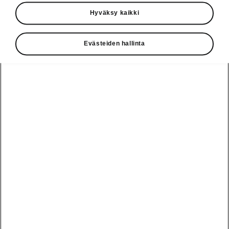
Käyttöohjeet
Hyväksy kaikki
Škoda Shop
Evästeiden hallinta
Edut
Käyttöohjeet
Osta Škoda
Avustinjärjestelmät
Näytä
Škoda
verkossa
kaikki
automallit
Entä jos oletkin
Škoda
jo perillä?
Yksityisleasing
Sähköautot ja
Peaq
hybridit
Rekrytointi
Škodan
Epiq
Vakuutus
Sähköautot ja
Ota yhteyttä
hybridit
Elroq
Joustava
Historia
Ladattavat
Enyaq
Škoda
hybridit
Huolenpitosopimus
Vastuullisuus
Enyaq Coupé
Vinkkejä
Avustinjärjestelmät
Tietoa akuista