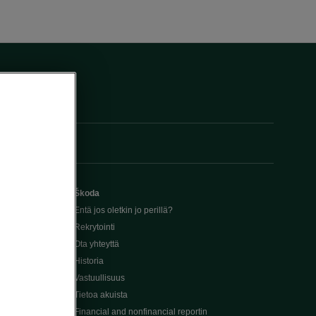
Škoda
Entä jos oletkin jo perillä?
Rekrytointi
Ota yhteyttä
Historia
Vastuullisuus
Tietoa akuista
Financial and nonfinancial reportin