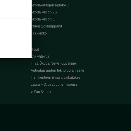
Škoda-autojen muotoilu
Škoda Vision 7S
Škoda Vision O
Yhteistyökumppanit
Jääkiekko
Muut
Ota yhteyttä
Tilaa Škoda News -uutiskirje
Autoalan uuden teknologian esite
Tieliikenteen ilmastovaikutukset
Laura – 3. osapuolten lisenssit
erWin Online