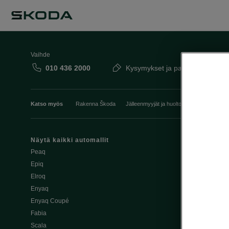
Vaihde
010 436 2000
Kysymykset ja palaute
Katso myös
Rakenna Škoda
Jälleenmyyjät ja huolto
Heti vapaat Šk
Näytä kaikki automallit
Edut
Peaq
Osta Škoda v
Epiq
Škoda Yksityi
Elroq
Škodan Vaku
Enyaq
Joustava
Enyaq Coupé
Škoda Huole
Fabia
Avustinjärjes
Scala
Yritysautot