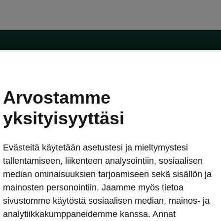
Arvostamme
oda-mallit
Käyttöohjeet
Škoda Shop
yksityisyyttäsi
Käyttöohjeet
Evästeitä käytetään asetustesi ja mieltymystesi
erkossa
Avustinjärjestelmät
sleasing
tallentamiseen, liikenteen analysointiin, sosiaalisen
utus
median ominaisuuksien tarjoamiseen sekä sisällön ja
Sähköautot ja hybridit
Sähköautot ja hybridit
mainosten personointiin. Jaamme myös tietoa
npitosopimus
Ladattavat hybridit
sivustomme käytöstä sosiaalisen median, mainos- ja
telmät
Vinkkejä sähköautoiluun
analytiikkakumppaneidemme kanssa. Annat