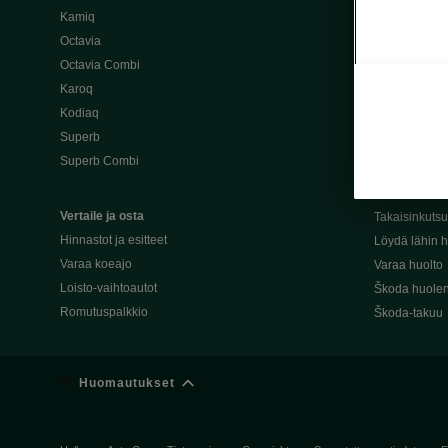
Kamiq
Škoda 4×4 -ma
Octavia
Škoda-katuma
Octavia Combi
Karoq
Palvelut omis
Kodiaq
Miksi merkki
Superb
Alkuperäiset
Superb Combi
Alkuperäiset 
Škodan Reilu
Vertaile ja osta
Takaisinkuts
Hinnastot ja esitteet
Löydä lähin h
Varaa koeajo
Varaa huolto
Loisto-vaihtoautot
Škoda huolen
Romutuspalkkio
Škoda-takuu
Huomautukset