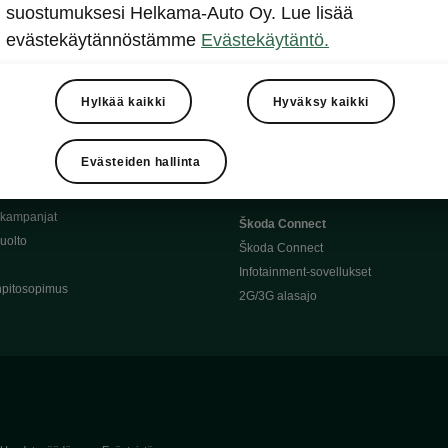
Täyssähköauton huoltaminen
suostumuksesi Helkama-Auto Oy. Lue lisää
llit
Ajoakku ja turvallisuus
evästekäytännöstämme
Evästekäytäntö.
asturimallit
Ohjelmiston päivitys
Julkinen lataus
tajalle
Kotilataus
Hylkää kaikki
Hyväksy kaikki
huoltoon?
Latauspisteet kartalla
 Škoda-varaosat
Latausaikalaskuri
Evästeiden hallinta
Škoda-moottoriöljyt
Toimintamatkalaskuri
ukampanjat
Škoda Connect
uolto
Škoda Connect
Infotainment-sovellukset
pitosopimus
2G/3G alasajo