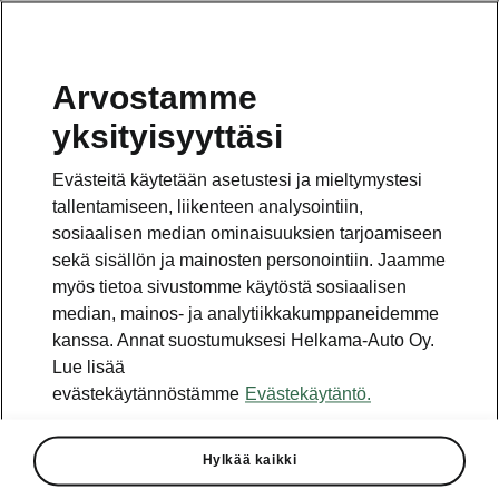
Arvostamme
Vaihde
yksityisyyttäsi
010 436 2000
Evästeitä käytetään asetustesi ja mieltymystesi
Kysymykset ja palaute
tallentamiseen, liikenteen analysointiin,
sosiaalisen median ominaisuuksien tarjoamiseen
sekä sisällön ja mainosten personointiin. Jaamme
myös tietoa sivustomme käytöstä sosiaalisen
median, mainos- ja analytiikkakumppaneidemme
kanssa. Annat suostumuksesi Helkama-Auto Oy.
Katso myös
Lue lisää
Rakenna Škoda
evästekäytännöstämme
Evästekäytäntö.
Jälleenmyyjät ja huolto
Hylkää kaikki
Heti vapaat Škoda-mallit