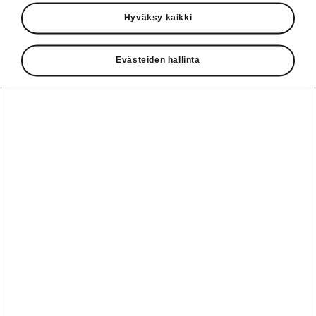
Käyttöohjeet
Hyväksy kaikki
Škoda Shop
Evästeiden hallinta
Edut
Käyttöohjeet
Osta Škoda
Avustinjärjestelmät
Näytä
Škoda
verkossa
kaikki
automallit
Entä jos oletkin
Škoda
jo perillä?
Yksityisleasing
Sähköautot ja
Peaq
hybridit
Rekrytointi
Škodan
Epiq
Vakuutus
Sähköautot ja
Ota yhteyttä
hybridit
Elroq
Joustava
Historia
Ladattavat
Enyaq
Škoda
hybridit
Huolenpitosopimus
Vastuullisuus
Enyaq Coupé
Vinkkejä
Avustinjärjestelmät
Tietoa akuista