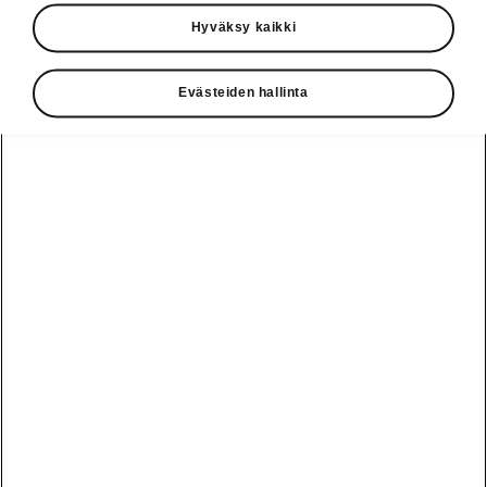
Käyttöohjeet
Hyväksy kaikki
Škoda Shop
Evästeiden hallinta
Edut
Käyttöohjeet
Osta Škoda
Avustinjärjestelmät
Näytä
Škoda
verkossa
kaikki
automallit
Entä jos oletkin
Škoda
jo perillä?
Yksityisleasing
Sähköautot ja
Peaq
hybridit
Rekrytointi
Škodan
Epiq
Vakuutus
Sähköautot ja
Ota yhteyttä
hybridit
Elroq
Joustava
Historia
Ladattavat
Enyaq
Škoda
hybridit
Huolenpitosopimus
Vastuullisuus
Enyaq Coupé
Vinkkejä
Avustinjärjestelmät
Tietoa akuista