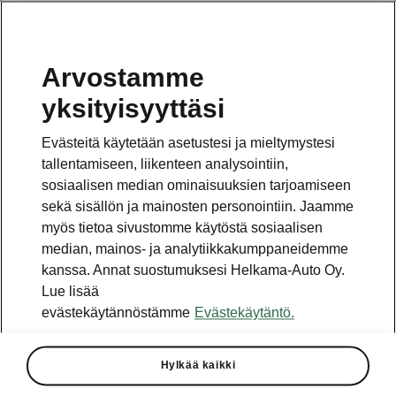
Arvostamme
Vaihde
yksityisyyttäsi
010 436 2000
Evästeitä käytetään asetustesi ja mieltymystesi
Kysymykset ja palaute
tallentamiseen, liikenteen analysointiin,
sosiaalisen median ominaisuuksien tarjoamiseen
sekä sisällön ja mainosten personointiin. Jaamme
myös tietoa sivustomme käytöstä sosiaalisen
median, mainos- ja analytiikkakumppaneidemme
kanssa. Annat suostumuksesi Helkama-Auto Oy.
Katso myös
Lue lisää
Rakenna Škoda
evästekäytännöstämme
Evästekäytäntö.
Jälleenmyyjät ja huolto
Hylkää kaikki
Heti vapaat Škoda-mallit