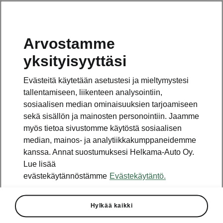
Arvostamme
Vaihde
yksityisyyttäsi
010 436 2000
Evästeitä käytetään asetustesi ja mieltymystesi
Kysymykset ja palaute
tallentamiseen, liikenteen analysointiin,
sosiaalisen median ominaisuuksien tarjoamiseen
sekä sisällön ja mainosten personointiin. Jaamme
myös tietoa sivustomme käytöstä sosiaalisen
median, mainos- ja analytiikkakumppaneidemme
kanssa. Annat suostumuksesi Helkama-Auto Oy.
Katso myös
Lue lisää
Rakenna Škoda
evästekäytännöstämme
Evästekäytäntö.
Jälleenmyyjät ja huolto
Hylkää kaikki
Heti vapaat Škoda-mallit