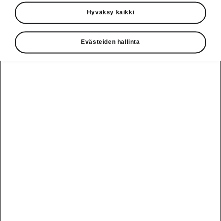
Käyttöohjeet
Hyväksy kaikki
Škoda Shop
Evästeiden hallinta
Edut
Käyttöohjeet
Osta Škoda
Avustinjärjestelmät
Näytä
Škoda
verkossa
kaikki
automallit
Entä jos oletkin
Škoda
jo perillä?
Yksityisleasing
Sähköautot ja
Peaq
hybridit
Rekrytointi
Škodan
Epiq
Vakuutus
Sähköautot ja
Ota yhteyttä
hybridit
Elroq
Joustava
Historia
Ladattavat
Enyaq
Škoda
hybridit
Huolenpitosopimus
Vastuullisuus
Enyaq Coupé
Vinkkejä
Avustinjärjestelmät
Tietoa akuista