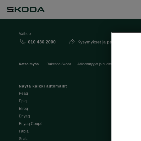
Vaihde
010 436 2000
Kysymykset ja palaute
Katso myös
Rakenna Škoda
Jälleenmyyjät ja huolto
Heti vapaat Šk
Näytä kaikki automallit
Edut
Peaq
Osta Škoda v
Epiq
Škoda Yksityi
Elroq
Škodan Vaku
Enyaq
Joustava
Enyaq Coupé
Škoda Huole
Fabia
Avustinjärjes
Scala
Yritysautot