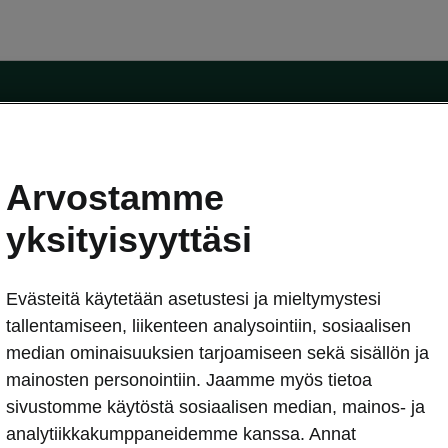
Arvostamme
oda-mallit
Käyttöohjeet
Škoda Shop
yksityisyyttäsi
Käyttöohjeet
Evästeitä käytetään asetustesi ja mieltymystesi
erkossa
Avustinjärjestelmät
sleasing
tallentamiseen, liikenteen analysointiin, sosiaalisen
utus
median ominaisuuksien tarjoamiseen sekä sisällön ja
Sähköautot ja hybridit
Sähköautot ja hybridit
mainosten personointiin. Jaamme myös tietoa
npitosopimus
Ladattavat hybridit
sivustomme käytöstä sosiaalisen median, mainos- ja
telmät
Vinkkejä sähköautoiluun
analytiikkakumppaneidemme kanssa. Annat