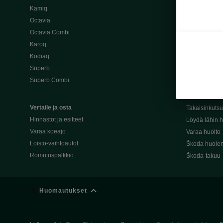
Kamiq
Škoda 4×4 -ma
Octavia
Škoda-katuma
Octavia Combi
Karoq
Palvelut omis
Kodiaq
Miksi merkki
Superb
Alkuperäiset
Superb Combi
Alkuperäiset 
Škodan Reilu
Vertaile ja osta
Takaisinkuts
Hinnastot ja esitteet
Löydä lähin h
Varaa koeajo
Varaa huolto
Loisto-vaihtoautot
Škoda huolen
Romutuspalkkio
Škoda-takuu
Huomautukset