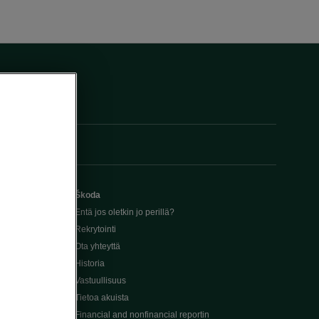
Škoda
Entä jos oletkin jo perillä?
Rekrytointi
Ota yhteyttä
Historia
Vastuullisuus
Tietoa akuista
Financial and nonfinancial reportin