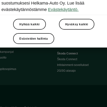
Täyssähköauton huoltaminen
suostumuksesi Helkama-Auto Oy. Lue lisää
llit
Ajoakku ja turvallisuus
evästekäytännöstämme
Evästekäytäntö.
asturimallit
Ohjelmiston päivitys
Julkinen lataus
tajalle
Kotilataus
Hylkää kaikki
Hyväksy kaikki
huoltoon?
Latauspisteet kartalla
 Škoda-varaosat
Latausaikalaskuri
Evästeiden hallinta
Škoda-moottoriöljyt
Toimintamatkalaskuri
ukampanjat
Škoda Connect
uolto
Škoda Connect
Infotainment-sovellukset
pitosopimus
2G/3G alasajo