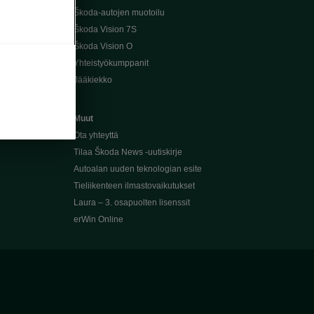
Škoda-autojen muotoilu
Škoda Vision 7S
Škoda Vision O
Yhteistyökumppanit
Jääkiekko
Muut
Ota yhteyttä
Tilaa Škoda News -uutiskirje
Autoalan uuden teknologian esite
Tieliikenteen ilmastovaikutukset
Laura – 3. osapuolten lisenssit
erWin Online