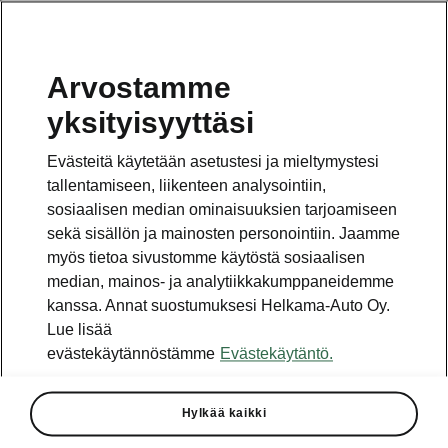
Arvostamme
Vaihde
yksityisyyttäsi
010 436 2000
Evästeitä käytetään asetustesi ja mieltymystesi
Kysymykset ja palaute
tallentamiseen, liikenteen analysointiin,
sosiaalisen median ominaisuuksien tarjoamiseen
sekä sisällön ja mainosten personointiin. Jaamme
myös tietoa sivustomme käytöstä sosiaalisen
median, mainos- ja analytiikkakumppaneidemme
kanssa. Annat suostumuksesi Helkama-Auto Oy.
Katso myös
Lue lisää
Rakenna Škoda
evästekäytännöstämme
Evästekäytäntö.
Jälleenmyyjät ja huolto
Hylkää kaikki
Heti vapaat Škoda-mallit