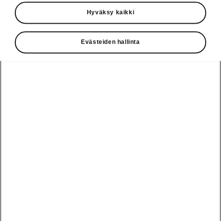
Käyttöohjeet
Hyväksy kaikki
Škoda Shop
Evästeiden hallinta
Edut
Käyttöohjeet
Osta Škoda
Avustinjärjestelmät
Näytä
Škoda
verkossa
kaikki
automallit
Entä jos oletkin
Škoda
jo perillä?
Yksityisleasing
Sähköautot ja
Peaq
hybridit
Rekrytointi
Škodan
Epiq
Vakuutus
Sähköautot ja
Ota yhteyttä
hybridit
Elroq
Joustava
Historia
Ladattavat
Enyaq
Škoda
hybridit
Huolenpitosopimus
Vastuullisuus
Enyaq Coupé
Vinkkejä
Avustinjärjestelmät
Tietoa akuista