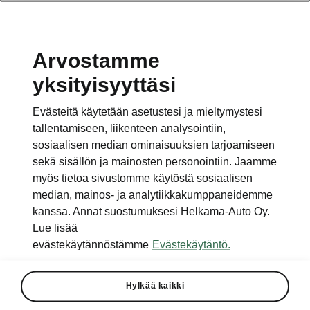
Arvostamme
Vaihde
yksityisyyttäsi
010 436 2000
Evästeitä käytetään asetustesi ja mieltymystesi
Kysymykset ja palaute
tallentamiseen, liikenteen analysointiin,
sosiaalisen median ominaisuuksien tarjoamiseen
sekä sisällön ja mainosten personointiin. Jaamme
myös tietoa sivustomme käytöstä sosiaalisen
median, mainos- ja analytiikkakumppaneidemme
kanssa. Annat suostumuksesi Helkama-Auto Oy.
Katso myös
Lue lisää
Rakenna Škoda
evästekäytännöstämme
Evästekäytäntö.
Jälleenmyyjät ja huolto
Hylkää kaikki
Heti vapaat Škoda-mallit