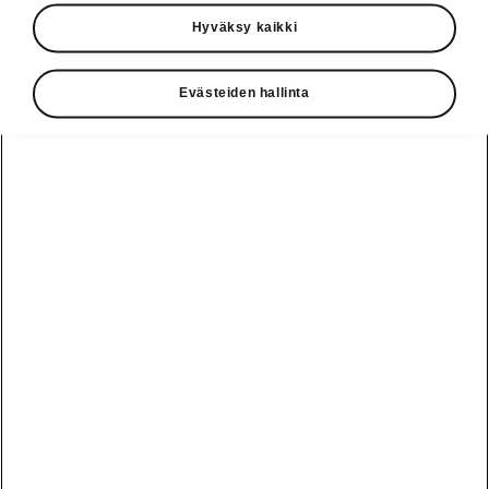
Käyttöohjeet
Hyväksy kaikki
Škoda Shop
Evästeiden hallinta
Edut
Käyttöohjeet
Osta Škoda
Avustinjärjestelmät
Näytä
Škoda
verkossa
kaikki
automallit
Entä jos oletkin
Škoda
jo perillä?
Yksityisleasing
Sähköautot ja
Peaq
hybridit
Rekrytointi
Škodan
Epiq
Vakuutus
Sähköautot ja
Ota yhteyttä
hybridit
Elroq
Joustava
Historia
Ladattavat
Enyaq
Škoda
hybridit
Huolenpitosopimus
Vastuullisuus
Enyaq Coupé
Vinkkejä
Avustinjärjestelmät
Tietoa akuista