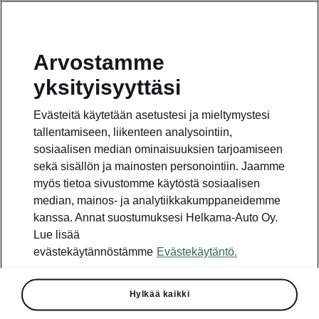
Arvostamme
Vaihde
yksityisyyttäsi
010 436 2000
Evästeitä käytetään asetustesi ja mieltymystesi
Kysymykset ja palaute
tallentamiseen, liikenteen analysointiin,
sosiaalisen median ominaisuuksien tarjoamiseen
sekä sisällön ja mainosten personointiin. Jaamme
myös tietoa sivustomme käytöstä sosiaalisen
median, mainos- ja analytiikkakumppaneidemme
kanssa. Annat suostumuksesi Helkama-Auto Oy.
Katso myös
Lue lisää
Rakenna Škoda
evästekäytännöstämme
Evästekäytäntö.
Jälleenmyyjät ja huolto
Hylkää kaikki
Heti vapaat Škoda-mallit