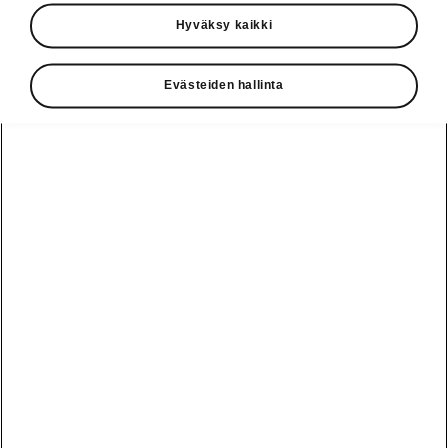
Käyttöohjeet
Hyväksy kaikki
Škoda Shop
Evästeiden hallinta
Edut
Käyttöohjeet
Osta Škoda
Avustinjärjestelmät
Näytä
Škoda
verkossa
kaikki
automallit
Entä jos oletkin
Škoda
jo perillä?
Yksityisleasing
Sähköautot ja
Peaq
hybridit
Rekrytointi
Škodan
Epiq
Vakuutus
Sähköautot ja
Ota yhteyttä
hybridit
Elroq
Joustava
Historia
Ladattavat
Enyaq
Škoda
hybridit
Huolenpitosopimus
Vastuullisuus
Enyaq Coupé
Vinkkejä
Avustinjärjestelmät
Tietoa akuista