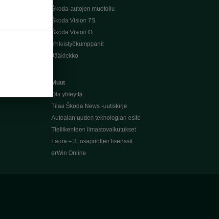
Škoda-autojen muotoilu
Škoda Vision 7S
Škoda Vision O
Yhteistyökumppanit
Jääkiekko
Muut
Ota yhteyttä
Tilaa Škoda News -uutiskirje
Autoalan uuden teknologian esite
Tieliikenteen ilmastovaikutukset
Laura – 3. osapuolten lisenssit
erWin Online