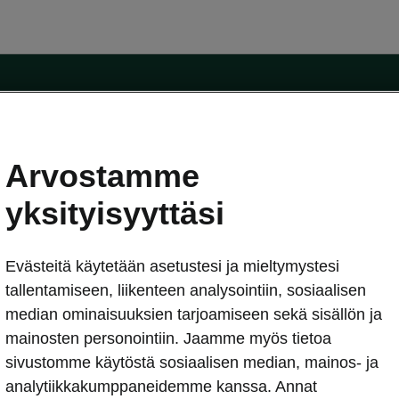
Arvostamme
oda-mallit
Käyttöohjeet
Škoda Shop
yksityisyyttäsi
Käyttöohjeet
Evästeitä käytetään asetustesi ja mieltymystesi
erkossa
Avustinjärjestelmät
sleasing
tallentamiseen, liikenteen analysointiin, sosiaalisen
utus
median ominaisuuksien tarjoamiseen sekä sisällön ja
Sähköautot ja hybridit
Sähköautot ja hybridit
mainosten personointiin. Jaamme myös tietoa
npitosopimus
Ladattavat hybridit
sivustomme käytöstä sosiaalisen median, mainos- ja
telmät
Vinkkejä sähköautoiluun
analytiikkakumppaneidemme kanssa. Annat