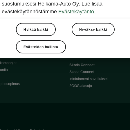
Täyssähköauton huoltaminen
suostumuksesi Helkama-Auto Oy. Lue lisää
llit
Ajoakku ja turvallisuus
evästekäytännöstämme
Evästekäytäntö.
asturimallit
Ohjelmiston päivitys
Julkinen lataus
tajalle
Kotilataus
Hylkää kaikki
Hyväksy kaikki
huoltoon?
Latauspisteet kartalla
 Škoda-varaosat
Latausaikalaskuri
Evästeiden hallinta
Škoda-moottoriöljyt
Toimintamatkalaskuri
ukampanjat
Škoda Connect
uolto
Škoda Connect
Infotainment-sovellukset
pitosopimus
2G/3G alasajo