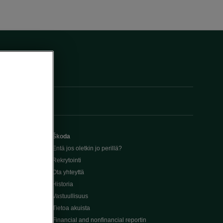
Škoda
Entä jos oletkin jo perillä?
Rekrytointi
Ota yhteyttä
Historia
Vastuullisuus
Tietoa akuista
Financial and nonfinancial reportin