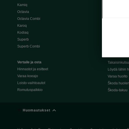
Kamiq
Škoda 4×4 -ma
Octavia
Škoda-katuma
Octavia Combi
Karoq
Palvelut omis
Kodiaq
Miksi merkki
Superb
Alkuperäiset
Superb Combi
Alkuperäiset 
Škodan Reilu
Vertaile ja osta
Takaisinkuts
Hinnastot ja esitteet
Löydä lähin h
Varaa koeajo
Varaa huolto
Loisto-vaihtoautot
Škoda huolen
Romutuspalkkio
Škoda-takuu
Huomautukset