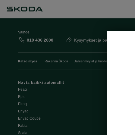
Vaihde
010 436 2000
Kysymykset ja palaute
Katso myös
Rakenna Škoda
Jälleenmyyjät ja huolto
Heti vapaat Šk
Näytä kaikki automallit
Edut
Peaq
Osta Škoda v
Epiq
Škoda Yksityi
Elroq
Škodan Vaku
Enyaq
Joustava
Enyaq Coupé
Škoda Huole
Fabia
Avustinjärjes
Scala
Yritysautot