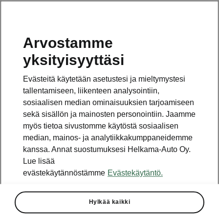
Arvostamme
Vaihde
yksityisyyttäsi
010 436 2000
Evästeitä käytetään asetustesi ja mieltymystesi
Kysymykset ja palaute
tallentamiseen, liikenteen analysointiin,
sosiaalisen median ominaisuuksien tarjoamiseen
sekä sisällön ja mainosten personointiin. Jaamme
myös tietoa sivustomme käytöstä sosiaalisen
median, mainos- ja analytiikkakumppaneidemme
kanssa. Annat suostumuksesi Helkama-Auto Oy.
Katso myös
Lue lisää
Rakenna Škoda
evästekäytännöstämme
Evästekäytäntö.
Jälleenmyyjät ja huolto
Hylkää kaikki
Heti vapaat Škoda-mallit