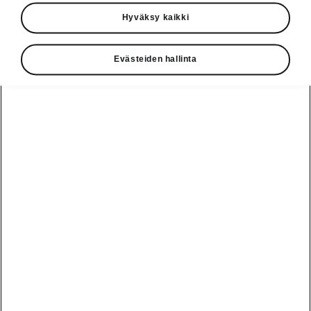
Käyttöohjeet
Hyväksy kaikki
Škoda Shop
Evästeiden hallinta
Edut
Käyttöohjeet
Osta Škoda
Avustinjärjestelmät
Näytä
Škoda
verkossa
kaikki
automallit
Entä jos oletkin
Škoda
jo perillä?
Yksityisleasing
Sähköautot ja
Peaq
hybridit
Rekrytointi
Škodan
Epiq
Vakuutus
Sähköautot ja
Ota yhteyttä
hybridit
Elroq
Joustava
Historia
Ladattavat
Enyaq
Škoda
hybridit
Huolenpitosopimus
Vastuullisuus
Enyaq Coupé
Vinkkejä
Avustinjärjestelmät
Tietoa akuista