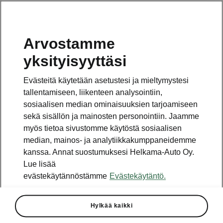
Arvostamme
Vaihde
yksityisyyttäsi
010 436 2000
Evästeitä käytetään asetustesi ja mieltymystesi
Kysymykset ja palaute
tallentamiseen, liikenteen analysointiin,
sosiaalisen median ominaisuuksien tarjoamiseen
sekä sisällön ja mainosten personointiin. Jaamme
myös tietoa sivustomme käytöstä sosiaalisen
median, mainos- ja analytiikkakumppaneidemme
kanssa. Annat suostumuksesi Helkama-Auto Oy.
Katso myös
Lue lisää
Rakenna Škoda
evästekäytännöstämme
Evästekäytäntö.
Jälleenmyyjät ja huolto
Hylkää kaikki
Heti vapaat Škoda-mallit