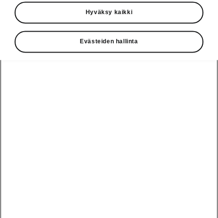
Käyttöohjeet
Hyväksy kaikki
Škoda Shop
Evästeiden hallinta
Edut
Käyttöohjeet
Osta Škoda
Avustinjärjestelmät
Näytä
Škoda
verkossa
kaikki
automallit
Entä jos oletkin
Škoda
jo perillä?
Yksityisleasing
Sähköautot ja
Peaq
hybridit
Rekrytointi
Škodan
Epiq
Vakuutus
Sähköautot ja
Ota yhteyttä
hybridit
Elroq
Joustava
Historia
Ladattavat
Enyaq
Škoda
hybridit
Huolenpitosopimus
Vastuullisuus
Enyaq Coupé
Vinkkejä
Avustinjärjestelmät
Tietoa akuista