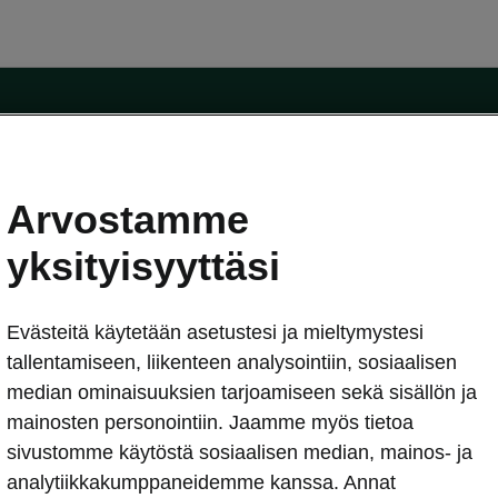
Arvostamme
oda-mallit
Käyttöohjeet
Škoda Shop
yksityisyyttäsi
Käyttöohjeet
Evästeitä käytetään asetustesi ja mieltymystesi
erkossa
Avustinjärjestelmät
sleasing
tallentamiseen, liikenteen analysointiin, sosiaalisen
utus
median ominaisuuksien tarjoamiseen sekä sisällön ja
Sähköautot ja hybridit
Sähköautot ja hybridit
mainosten personointiin. Jaamme myös tietoa
npitosopimus
Ladattavat hybridit
sivustomme käytöstä sosiaalisen median, mainos- ja
telmät
Vinkkejä sähköautoiluun
analytiikkakumppaneidemme kanssa. Annat