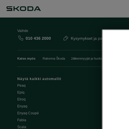
Vaihde
010 436 2000
Kysymykset ja palaute
Katso myös
Rakenna Škoda
Jälleenmyyjät ja huolto
Heti vapaat Šk
Näytä kaikki automallit
Edut
Peaq
Osta Škoda v
Epiq
Škoda Yksityi
Elroq
Škodan Vaku
Enyaq
Joustava
Enyaq Coupé
Škoda Huole
Fabia
Avustinjärjes
Scala
Yritysautot