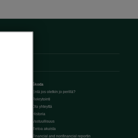
Škoda
Entä jos oletkin jo perillä?
Rekrytointi
Ota yhteyttä
Historia
Vastuullisuus
Tietoa akuista
Financial and nonfinancial reportin