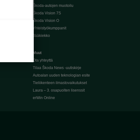
Škoda-autojen muotoilu
Škoda Vision 7S
Škoda Vision O
Yhteistyökumppanit
Jääkiekko
Muut
Ota yhteyttä
Tilaa Škoda News -uutiskirje
Autoalan uuden teknologian esite
Tieliikenteen ilmastovaikutukset
Laura – 3. osapuolten lisenssit
erWin Online