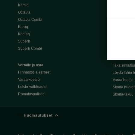
Kamiq
Škoda 4×4 -ma
Octavia
Škoda-katuma
Octavia Combi
Karoq
Palvelut omis
Kodiaq
Miksi merkki
Superb
Alkuperäiset
Superb Combi
Alkuperäiset 
Škodan Reilu
Vertaile ja osta
Takaisinkuts
Hinnastot ja esitteet
Löydä lähin h
Varaa koeajo
Varaa huolto
Loisto-vaihtoautot
Škoda huolen
Romutuspalkkio
Škoda-takuu
Huomautukset