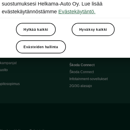
Täyssähköauton huoltaminen
suostumuksesi Helkama-Auto Oy. Lue lisää
llit
Ajoakku ja turvallisuus
evästekäytännöstämme
Evästekäytäntö.
asturimallit
Ohjelmiston päivitys
Julkinen lataus
tajalle
Kotilataus
Hylkää kaikki
Hyväksy kaikki
huoltoon?
Latauspisteet kartalla
 Škoda-varaosat
Latausaikalaskuri
Evästeiden hallinta
Škoda-moottoriöljyt
Toimintamatkalaskuri
ukampanjat
Škoda Connect
uolto
Škoda Connect
Infotainment-sovellukset
pitosopimus
2G/3G alasajo