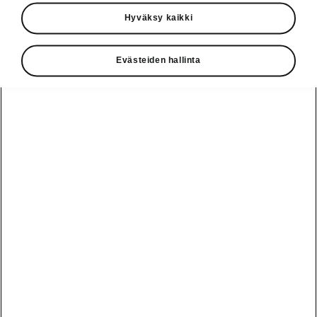
Käyttöohjeet
Hyväksy kaikki
Škoda Shop
Evästeiden hallinta
Edut
Käyttöohjeet
Osta Škoda
Avustinjärjestelmät
Näytä
Škoda
verkossa
kaikki
automallit
Entä jos oletkin
Škoda
jo perillä?
Yksityisleasing
Sähköautot ja
Peaq
hybridit
Rekrytointi
Škodan
Epiq
Vakuutus
Sähköautot ja
Ota yhteyttä
hybridit
Elroq
Joustava
Historia
Ladattavat
Enyaq
Škoda
hybridit
Huolenpitosopimus
Vastuullisuus
Enyaq Coupé
Vinkkejä
Avustinjärjestelmät
Tietoa akuista