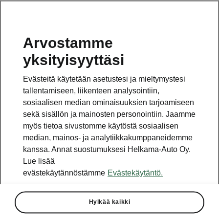
Arvostamme
Vaihde
yksityisyyttäsi
010 436 2000
Evästeitä käytetään asetustesi ja mieltymystesi
Kysymykset ja palaute
tallentamiseen, liikenteen analysointiin,
sosiaalisen median ominaisuuksien tarjoamiseen
sekä sisällön ja mainosten personointiin. Jaamme
myös tietoa sivustomme käytöstä sosiaalisen
median, mainos- ja analytiikkakumppaneidemme
kanssa. Annat suostumuksesi Helkama-Auto Oy.
Katso myös
Lue lisää
Rakenna Škoda
evästekäytännöstämme
Evästekäytäntö.
Jälleenmyyjät ja huolto
Hylkää kaikki
Heti vapaat Škoda-mallit