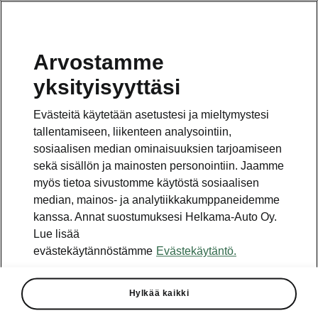
Arvostamme
Vaihde
yksityisyyttäsi
010 436 2000
Evästeitä käytetään asetustesi ja mieltymystesi
Kysymykset ja palaute
tallentamiseen, liikenteen analysointiin,
sosiaalisen median ominaisuuksien tarjoamiseen
sekä sisällön ja mainosten personointiin. Jaamme
myös tietoa sivustomme käytöstä sosiaalisen
median, mainos- ja analytiikkakumppaneidemme
kanssa. Annat suostumuksesi Helkama-Auto Oy.
Katso myös
Lue lisää
Rakenna Škoda
evästekäytännöstämme
Evästekäytäntö.
Jälleenmyyjät ja huolto
Hylkää kaikki
Heti vapaat Škoda-mallit