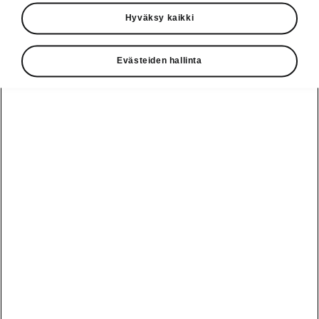
Käyttöohjeet
Hyväksy kaikki
Škoda Shop
Evästeiden hallinta
Edut
Käyttöohjeet
Osta Škoda
Avustinjärjestelmät
Näytä
Škoda
verkossa
kaikki
automallit
Entä jos oletkin
Škoda
jo perillä?
Yksityisleasing
Sähköautot ja
Peaq
hybridit
Rekrytointi
Škodan
Epiq
Vakuutus
Sähköautot ja
Ota yhteyttä
hybridit
Elroq
Joustava
Historia
Ladattavat
Enyaq
Škoda
hybridit
Huolenpitosopimus
Vastuullisuus
Enyaq Coupé
Vinkkejä
Avustinjärjestelmät
Tietoa akuista