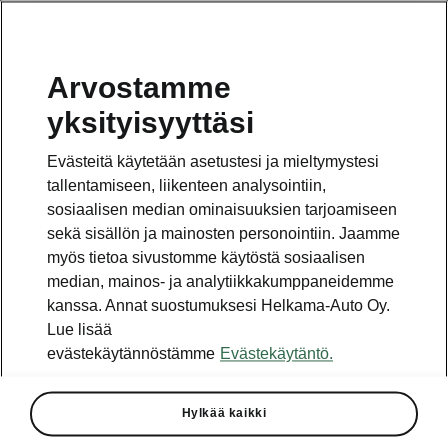
Arvostamme
Vaihde
yksityisyyttäsi
010 436 2000
Evästeitä käytetään asetustesi ja mieltymystesi
Kysymykset ja palaute
tallentamiseen, liikenteen analysointiin,
sosiaalisen median ominaisuuksien tarjoamiseen
sekä sisällön ja mainosten personointiin. Jaamme
myös tietoa sivustomme käytöstä sosiaalisen
median, mainos- ja analytiikkakumppaneidemme
kanssa. Annat suostumuksesi Helkama-Auto Oy.
Katso myös
Lue lisää
Rakenna Škoda
evästekäytännöstämme
Evästekäytäntö.
Jälleenmyyjät ja huolto
Hylkää kaikki
Heti vapaat Škoda-mallit