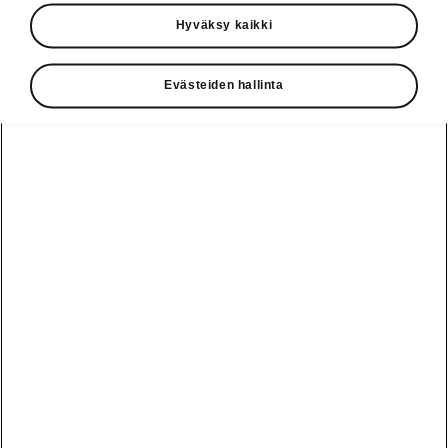
Käyttöohjeet
Hyväksy kaikki
Škoda Shop
Evästeiden hallinta
Edut
Käyttöohjeet
Osta Škoda
Avustinjärjestelmät
Näytä
Škoda
verkossa
kaikki
automallit
Entä jos oletkin
Škoda
jo perillä?
Yksityisleasing
Sähköautot ja
Peaq
hybridit
Rekrytointi
Škodan
Epiq
Vakuutus
Sähköautot ja
Ota yhteyttä
hybridit
Elroq
Joustava
Historia
Ladattavat
Enyaq
Škoda
hybridit
Huolenpitosopimus
Vastuullisuus
Enyaq Coupé
Vinkkejä
Avustinjärjestelmät
Tietoa akuista