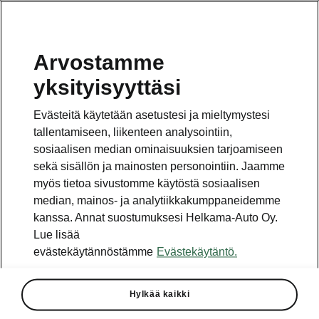
Arvostamme
Vaihde
yksityisyyttäsi
010 436 2000
Evästeitä käytetään asetustesi ja mieltymystesi
Kysymykset ja palaute
tallentamiseen, liikenteen analysointiin,
sosiaalisen median ominaisuuksien tarjoamiseen
sekä sisällön ja mainosten personointiin. Jaamme
myös tietoa sivustomme käytöstä sosiaalisen
median, mainos- ja analytiikkakumppaneidemme
kanssa. Annat suostumuksesi Helkama-Auto Oy.
Katso myös
Lue lisää
Rakenna Škoda
evästekäytännöstämme
Evästekäytäntö.
Jälleenmyyjät ja huolto
Hylkää kaikki
Heti vapaat Škoda-mallit