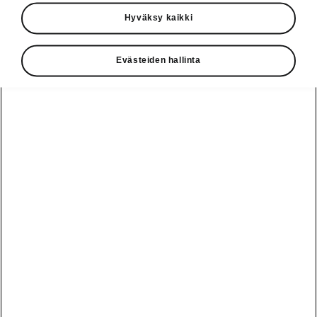
Käyttöohjeet
Hyväksy kaikki
Škoda Shop
Evästeiden hallinta
Edut
Käyttöohjeet
Osta Škoda
Avustinjärjestelmät
Näytä
Škoda
verkossa
kaikki
automallit
Entä jos oletkin
Škoda
jo perillä?
Yksityisleasing
Sähköautot ja
Peaq
hybridit
Rekrytointi
Škodan
Epiq
Vakuutus
Sähköautot ja
Ota yhteyttä
hybridit
Elroq
Joustava
Historia
Ladattavat
Enyaq
Škoda
hybridit
Huolenpitosopimus
Vastuullisuus
Enyaq Coupé
Vinkkejä
Avustinjärjestelmät
Tietoa akuista