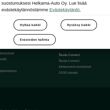
Täyssähköauton huoltaminen
suostumuksesi Helkama-Auto Oy. Lue lisää
llit
Ajoakku ja turvallisuus
evästekäytännöstämme
Evästekäytäntö.
asturimallit
Ohjelmiston päivitys
Julkinen lataus
tajalle
Kotilataus
Hylkää kaikki
Hyväksy kaikki
huoltoon?
Latauspisteet kartalla
 Škoda-varaosat
Latausaikalaskuri
Evästeiden hallinta
Škoda-moottoriöljyt
Toimintamatkalaskuri
ukampanjat
Škoda Connect
uolto
Škoda Connect
Infotainment-sovellukset
pitosopimus
2G/3G alasajo