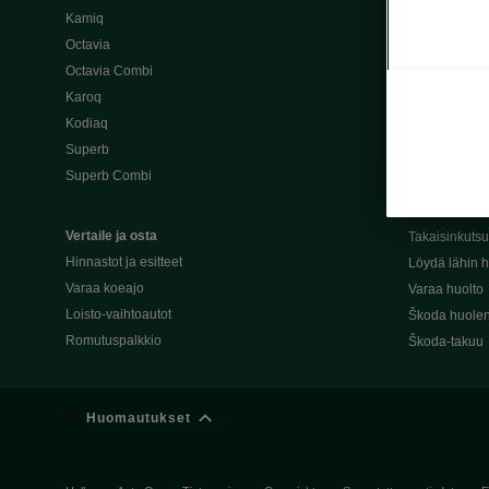
Kamiq
Škoda 4×4 -ma
Octavia
Škoda-katuma
Octavia Combi
Karoq
Palvelut omis
Kodiaq
Miksi merkki
Superb
Alkuperäiset
Superb Combi
Alkuperäiset 
Škodan Reilu
Vertaile ja osta
Takaisinkuts
Hinnastot ja esitteet
Löydä lähin h
Varaa koeajo
Varaa huolto
Loisto-vaihtoautot
Škoda huolen
Romutuspalkkio
Škoda-takuu
Huomautukset