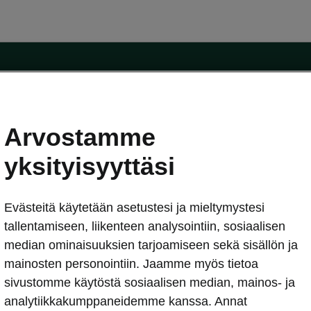
Arvostamme
oda-mallit
Käyttöohjeet
Škoda Shop
yksityisyyttäsi
Käyttöohjeet
Evästeitä käytetään asetustesi ja mieltymystesi
erkossa
Avustinjärjestelmät
sleasing
tallentamiseen, liikenteen analysointiin, sosiaalisen
utus
median ominaisuuksien tarjoamiseen sekä sisällön ja
Sähköautot ja hybridit
Sähköautot ja hybridit
mainosten personointiin. Jaamme myös tietoa
npitosopimus
Ladattavat hybridit
sivustomme käytöstä sosiaalisen median, mainos- ja
telmät
Vinkkejä sähköautoiluun
analytiikkakumppaneidemme kanssa. Annat