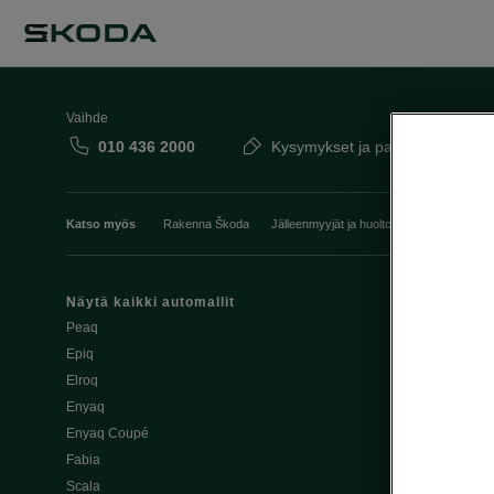
Vaihde
010 436 2000
Kysymykset ja palaute
Katso myös
Rakenna Škoda
Jälleenmyyjät ja huolto
Heti vapaat Šk
Näytä kaikki automallit
Edut
Peaq
Osta Škoda v
Epiq
Škoda Yksityi
Elroq
Škodan Vaku
Enyaq
Joustava
Enyaq Coupé
Škoda Huole
Fabia
Avustinjärjes
Scala
Yritysautot