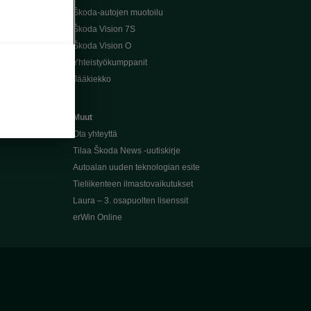
Škoda-autojen muotoilu
Škoda Vision 7S
Škoda Vision O
Yhteistyökumppanit
Jääkiekko
Muut
Ota yhteyttä
Tilaa Škoda News -uutiskirje
Autoalan uuden teknologian esite
Tieliikenteen ilmastovaikutukset
Laura – 3. osapuolten lisenssit
erWin Online