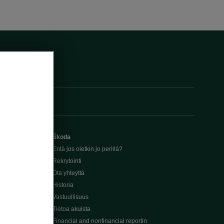
Škoda
Entä jos oletkin jo perillä?
Rekrytointi
Ota yhteyttä
Historia
Vastuullisuus
Tietoa akuista
Financial and nonfinancial reportin