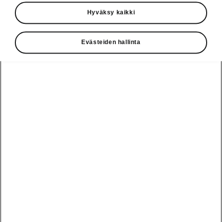
Käyttöohjeet
Hyväksy kaikki
Škoda Shop
Evästeiden hallinta
Edut
Käyttöohjeet
Osta Škoda
Avustinjärjestelmät
Näytä
Škoda
verkossa
kaikki
automallit
Entä jos oletkin
Škoda
jo perillä?
Yksityisleasing
Sähköautot ja
Peaq
hybridit
Rekrytointi
Škodan
Epiq
Vakuutus
Sähköautot ja
Ota yhteyttä
hybridit
Elroq
Joustava
Historia
Ladattavat
Enyaq
Škoda
hybridit
Huolenpitosopimus
Vastuullisuus
Enyaq Coupé
Vinkkejä
Avustinjärjestelmät
Tietoa akuista