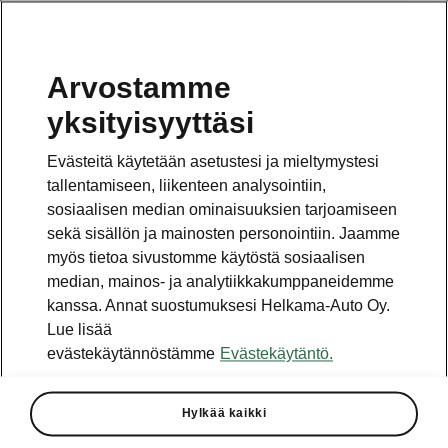
Arvostamme
Vaihde
yksityisyyttäsi
010 436 2000
Evästeitä käytetään asetustesi ja mieltymystesi
Kysymykset ja palaute
tallentamiseen, liikenteen analysointiin,
sosiaalisen median ominaisuuksien tarjoamiseen
sekä sisällön ja mainosten personointiin. Jaamme
myös tietoa sivustomme käytöstä sosiaalisen
median, mainos- ja analytiikkakumppaneidemme
kanssa. Annat suostumuksesi Helkama-Auto Oy.
Katso myös
Lue lisää
Rakenna Škoda
evästekäytännöstämme
Evästekäytäntö.
Jälleenmyyjät ja huolto
Hylkää kaikki
Heti vapaat Škoda-mallit