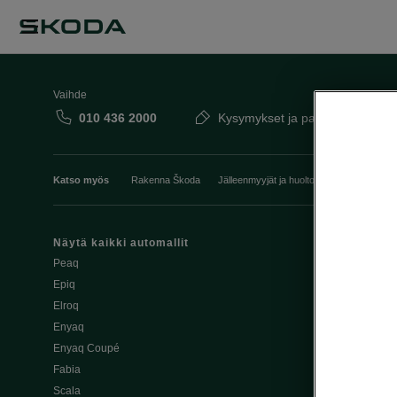
Vaihde
010 436 2000
Kysymykset ja palaute
Katso myös
Rakenna Škoda
Jälleenmyyjät ja huolto
Heti vapaat Šk
Näytä kaikki automallit
Edut
Peaq
Osta Škoda v
Epiq
Škoda Yksityi
Elroq
Škodan Vaku
Enyaq
Joustava
Enyaq Coupé
Škoda Huole
Fabia
Avustinjärjes
Scala
Yritysautot