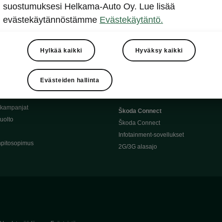
Täyssähköauton huoltaminen
suostumuksesi Helkama-Auto Oy. Lue lisää
llit
Ajoakku ja turvallisuus
evästekäytännöstämme
Evästekäytäntö.
asturimallit
Ohjelmiston päivitys
Julkinen lataus
tajalle
Kotilataus
Hylkää kaikki
Hyväksy kaikki
huoltoon?
Latauspisteet kartalla
 Škoda-varaosat
Latausaikalaskuri
Evästeiden hallinta
Škoda-moottoriöljyt
Toimintamatkalaskuri
ukampanjat
Škoda Connect
uolto
Škoda Connect
Infotainment-sovellukset
pitosopimus
2G/3G alasajo