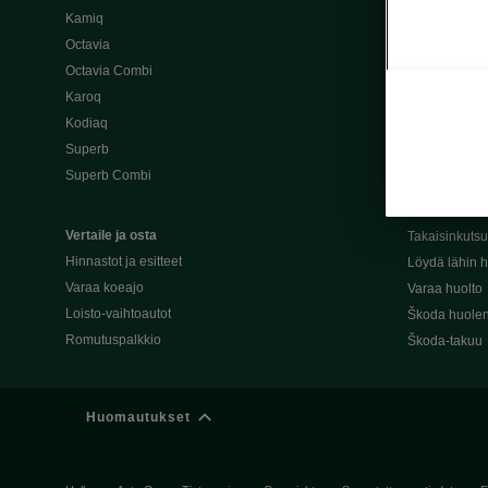
Kamiq
Škoda 4×4 -ma
Octavia
Škoda-katuma
Octavia Combi
Karoq
Palvelut omis
Kodiaq
Miksi merkki
Superb
Alkuperäiset
Superb Combi
Alkuperäiset 
Škodan Reilu
Vertaile ja osta
Takaisinkuts
Hinnastot ja esitteet
Löydä lähin h
Varaa koeajo
Varaa huolto
Loisto-vaihtoautot
Škoda huolen
Romutuspalkkio
Škoda-takuu
Huomautukset