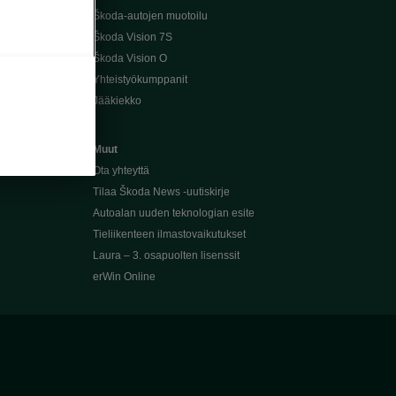
Škoda-autojen muotoilu
Škoda Vision 7S
Škoda Vision O
Yhteistyökumppanit
Jääkiekko
Muut
Ota yhteyttä
Tilaa Škoda News -uutiskirje
Autoalan uuden teknologian esite
Tieliikenteen ilmastovaikutukset
Laura – 3. osapuolten lisenssit
erWin Online