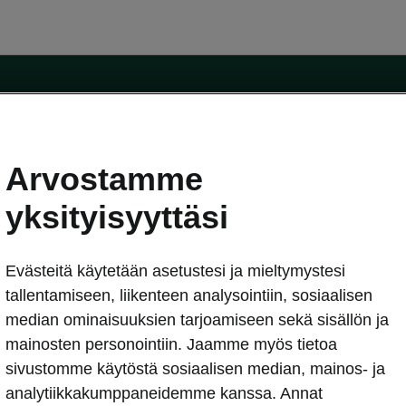
Arvostamme
oda-mallit
Käyttöohjeet
Škoda Shop
yksityisyyttäsi
Käyttöohjeet
Evästeitä käytetään asetustesi ja mieltymystesi
erkossa
Avustinjärjestelmät
sleasing
tallentamiseen, liikenteen analysointiin, sosiaalisen
utus
median ominaisuuksien tarjoamiseen sekä sisällön ja
Sähköautot ja hybridit
Sähköautot ja hybridit
mainosten personointiin. Jaamme myös tietoa
npitosopimus
Ladattavat hybridit
sivustomme käytöstä sosiaalisen median, mainos- ja
telmät
Vinkkejä sähköautoiluun
analytiikkakumppaneidemme kanssa. Annat