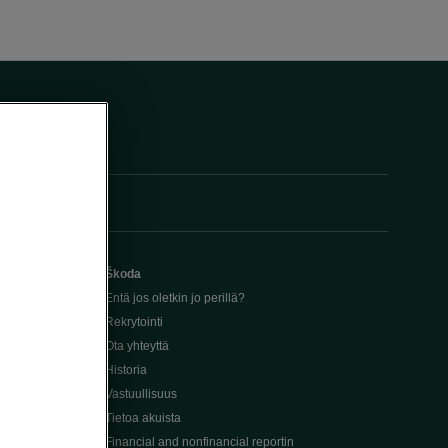
Škoda
Entä jos oletkin jo perillä?
Rekrytointi
Ota yhteyttä
Historia
Vastuullisuus
Tietoa akuista
Financial and nonfinancial reportin