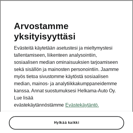
Arvostamme
Vaihde
yksityisyyttäsi
010 436 2000
Evästeitä käytetään asetustesi ja mieltymystesi
Kysymykset ja palaute
tallentamiseen, liikenteen analysointiin,
sosiaalisen median ominaisuuksien tarjoamiseen
sekä sisällön ja mainosten personointiin. Jaamme
myös tietoa sivustomme käytöstä sosiaalisen
median, mainos- ja analytiikkakumppaneidemme
kanssa. Annat suostumuksesi Helkama-Auto Oy.
Katso myös
Lue lisää
Rakenna Škoda
evästekäytännöstämme
Evästekäytäntö.
Jälleenmyyjät ja huolto
Hylkää kaikki
Heti vapaat Škoda-mallit