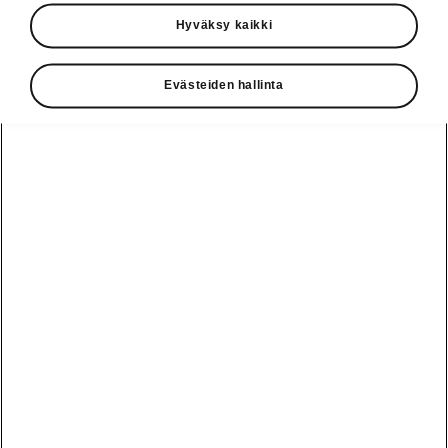
Käyttöohjeet
Hyväksy kaikki
Škoda Shop
Evästeiden hallinta
Edut
Käyttöohjeet
Osta Škoda
Avustinjärjestelmät
Näytä
Škoda
verkossa
kaikki
automallit
Entä jos oletkin
Škoda
jo perillä?
Yksityisleasing
Sähköautot ja
Peaq
hybridit
Rekrytointi
Škodan
Epiq
Vakuutus
Sähköautot ja
Ota yhteyttä
hybridit
Elroq
Joustava
Historia
Ladattavat
Enyaq
Škoda
hybridit
Huolenpitosopimus
Vastuullisuus
Enyaq Coupé
Vinkkejä
Avustinjärjestelmät
Tietoa akuista