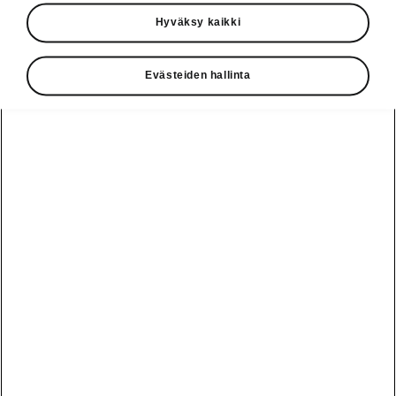
Käyttöohjeet
Hyväksy kaikki
Škoda Shop
Evästeiden hallinta
Edut
Käyttöohjeet
Osta Škoda
Avustinjärjestelmät
Näytä
Škoda
verkossa
kaikki
automallit
Entä jos oletkin
Škoda
jo perillä?
Yksityisleasing
Sähköautot ja
Peaq
hybridit
Rekrytointi
Škodan
Epiq
Vakuutus
Sähköautot ja
Ota yhteyttä
hybridit
Elroq
Joustava
Historia
Ladattavat
Enyaq
Škoda
hybridit
Huolenpitosopimus
Vastuullisuus
Enyaq Coupé
Vinkkejä
Avustinjärjestelmät
Tietoa akuista