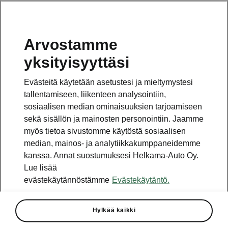
Arvostamme
Vaihde
yksityisyyttäsi
010 436 2000
Evästeitä käytetään asetustesi ja mieltymystesi
Kysymykset ja palaute
tallentamiseen, liikenteen analysointiin,
sosiaalisen median ominaisuuksien tarjoamiseen
sekä sisällön ja mainosten personointiin. Jaamme
myös tietoa sivustomme käytöstä sosiaalisen
median, mainos- ja analytiikkakumppaneidemme
kanssa. Annat suostumuksesi Helkama-Auto Oy.
Katso myös
Lue lisää
Rakenna Škoda
evästekäytännöstämme
Evästekäytäntö.
Jälleenmyyjät ja huolto
Hylkää kaikki
Heti vapaat Škoda-mallit