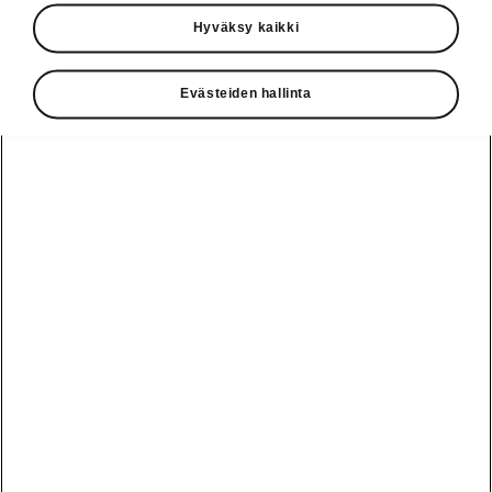
Käyttöohjeet
Hyväksy kaikki
Škoda Shop
Evästeiden hallinta
Edut
Käyttöohjeet
Osta Škoda
Avustinjärjestelmät
Näytä
Škoda
verkossa
kaikki
automallit
Entä jos oletkin
Škoda
jo perillä?
Yksityisleasing
Sähköautot ja
Peaq
hybridit
Rekrytointi
Škodan
Epiq
Vakuutus
Sähköautot ja
Ota yhteyttä
hybridit
Elroq
Joustava
Historia
Ladattavat
Enyaq
Škoda
hybridit
Huolenpitosopimus
Vastuullisuus
Enyaq Coupé
Vinkkejä
Avustinjärjestelmät
Tietoa akuista