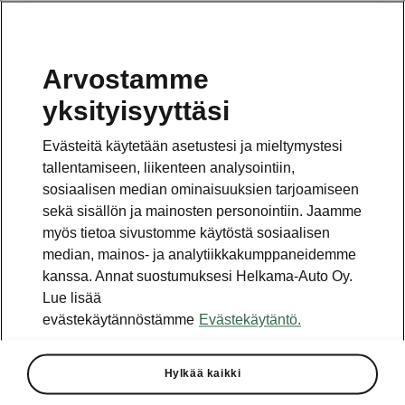
Arvostamme
Vaihde
yksityisyyttäsi
010 436 2000
Evästeitä käytetään asetustesi ja mieltymystesi
Kysymykset ja palaute
tallentamiseen, liikenteen analysointiin,
sosiaalisen median ominaisuuksien tarjoamiseen
sekä sisällön ja mainosten personointiin. Jaamme
myös tietoa sivustomme käytöstä sosiaalisen
median, mainos- ja analytiikkakumppaneidemme
kanssa. Annat suostumuksesi Helkama-Auto Oy.
Katso myös
Lue lisää
Rakenna Škoda
evästekäytännöstämme
Evästekäytäntö.
Jälleenmyyjät ja huolto
Hylkää kaikki
Heti vapaat Škoda-mallit