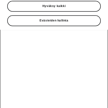
Käyttöohjeet
Hyväksy kaikki
Škoda Shop
Evästeiden hallinta
Edut
Käyttöohjeet
Osta Škoda
Avustinjärjestelmät
Näytä
Škoda
verkossa
kaikki
automallit
Entä jos oletkin
Škoda
jo perillä?
Yksityisleasing
Sähköautot ja
Peaq
hybridit
Rekrytointi
Škodan
Epiq
Vakuutus
Sähköautot ja
Ota yhteyttä
hybridit
Elroq
Joustava
Historia
Ladattavat
Enyaq
Škoda
hybridit
Huolenpitosopimus
Vastuullisuus
Enyaq Coupé
Vinkkejä
Avustinjärjestelmät
Tietoa akuista