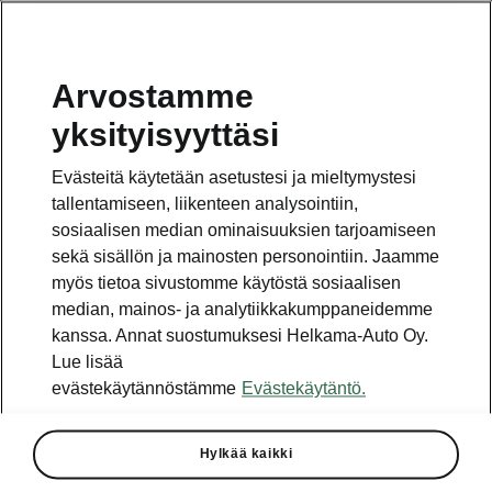
Arvostamme
Vaihde
yksityisyyttäsi
010 436 2000
Evästeitä käytetään asetustesi ja mieltymystesi
Kysymykset ja palaute
tallentamiseen, liikenteen analysointiin,
sosiaalisen median ominaisuuksien tarjoamiseen
sekä sisällön ja mainosten personointiin. Jaamme
myös tietoa sivustomme käytöstä sosiaalisen
median, mainos- ja analytiikkakumppaneidemme
kanssa. Annat suostumuksesi Helkama-Auto Oy.
Katso myös
Lue lisää
Rakenna Škoda
evästekäytännöstämme
Evästekäytäntö.
Jälleenmyyjät ja huolto
Hylkää kaikki
Heti vapaat Škoda-mallit