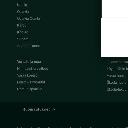
Kamiq
Škoda 4×4 -ma
Octavia
Škoda-katuma
Octavia Combi
Karoq
Palvelut omis
Kodiaq
Miksi merkki
Superb
Alkuperäiset
Superb Combi
Alkuperäiset 
Škodan Reilu
Vertaile ja osta
Takaisinkuts
Hinnastot ja esitteet
Löydä lähin h
Varaa koeajo
Varaa huolto
Loisto-vaihtoautot
Škoda huolen
Romutuspalkkio
Škoda-takuu
Huomautukset