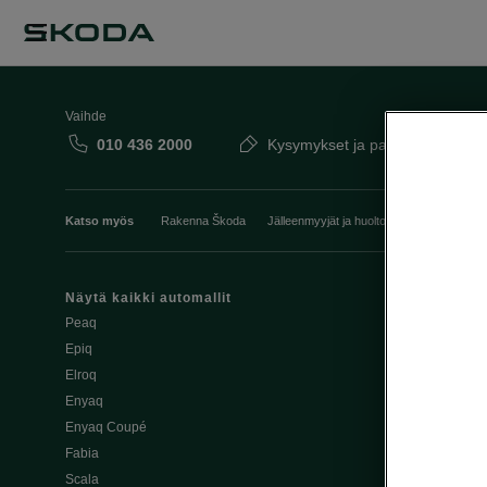
Vaihde
010 436 2000
Kysymykset ja palaute
Katso myös
Rakenna Škoda
Jälleenmyyjät ja huolto
Heti vapaat Šk
Näytä kaikki automallit
Edut
Peaq
Osta Škoda v
Epiq
Škoda Yksityi
Elroq
Škodan Vaku
Enyaq
Joustava
Enyaq Coupé
Škoda Huole
Fabia
Avustinjärjes
Scala
Yritysautot