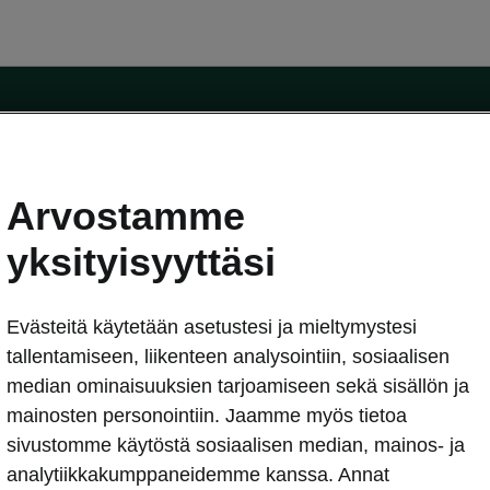
Arvostamme
oda-mallit
Käyttöohjeet
Škoda Shop
yksityisyyttäsi
Käyttöohjeet
Evästeitä käytetään asetustesi ja mieltymystesi
erkossa
Avustinjärjestelmät
sleasing
tallentamiseen, liikenteen analysointiin, sosiaalisen
utus
median ominaisuuksien tarjoamiseen sekä sisällön ja
Sähköautot ja hybridit
Sähköautot ja hybridit
mainosten personointiin. Jaamme myös tietoa
npitosopimus
Ladattavat hybridit
sivustomme käytöstä sosiaalisen median, mainos- ja
telmät
Vinkkejä sähköautoiluun
analytiikkakumppaneidemme kanssa. Annat