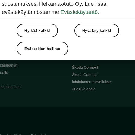
Täyssähköauton huoltaminen
suostumuksesi Helkama-Auto Oy. Lue lisää
llit
Ajoakku ja turvallisuus
evästekäytännöstämme
Evästekäytäntö.
asturimallit
Ohjelmiston päivitys
Julkinen lataus
tajalle
Kotilataus
Hylkää kaikki
Hyväksy kaikki
huoltoon?
Latauspisteet kartalla
 Škoda-varaosat
Latausaikalaskuri
Evästeiden hallinta
Škoda-moottoriöljyt
Toimintamatkalaskuri
ukampanjat
Škoda Connect
uolto
Škoda Connect
Infotainment-sovellukset
pitosopimus
2G/3G alasajo