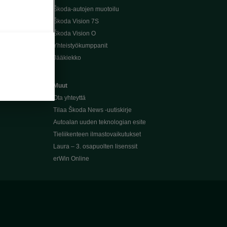
Škoda-autojen muotoilu
Škoda Vision 7S
Škoda Vision O
Yhteistyökumppanit
Jääkiekko
Muut
Ota yhteyttä
Tilaa Škoda News -uutiskirje
Autoalan uuden teknologian esite
Tieliikenteen ilmastovaikutukset
Laura – 3. osapuolten lisenssit
erWin Online