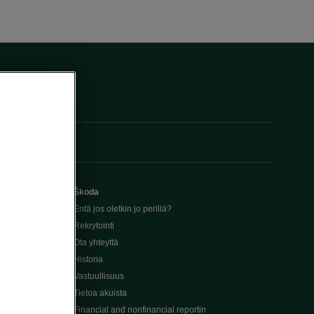
Škoda
Entä jos oletkin jo perillä?
Rekrytointi
Ota yhteyttä
Historia
Vastuullisuus
Tietoa akuista
Financial and nonfinancial reportin