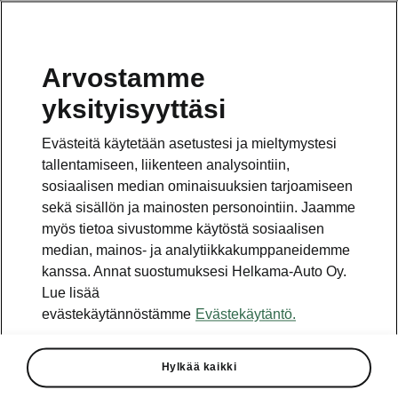
Arvostamme
Vaihde
yksityisyyttäsi
010 436 2000
Evästeitä käytetään asetustesi ja mieltymystesi
Kysymykset ja palaute
tallentamiseen, liikenteen analysointiin,
sosiaalisen median ominaisuuksien tarjoamiseen
sekä sisällön ja mainosten personointiin. Jaamme
myös tietoa sivustomme käytöstä sosiaalisen
median, mainos- ja analytiikkakumppaneidemme
kanssa. Annat suostumuksesi Helkama-Auto Oy.
Katso myös
Lue lisää
Rakenna Škoda
evästekäytännöstämme
Evästekäytäntö.
Jälleenmyyjät ja huolto
Hylkää kaikki
Heti vapaat Škoda-mallit