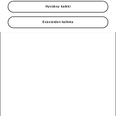
Käyttöohjeet
Hyväksy kaikki
Škoda Shop
Evästeiden hallinta
Edut
Käyttöohjeet
Osta Škoda
Avustinjärjestelmät
Näytä
Škoda
verkossa
kaikki
automallit
Entä jos oletkin
Škoda
jo perillä?
Yksityisleasing
Sähköautot ja
Peaq
hybridit
Rekrytointi
Škodan
Epiq
Vakuutus
Sähköautot ja
Ota yhteyttä
hybridit
Elroq
Joustava
Historia
Ladattavat
Enyaq
Škoda
hybridit
Huolenpitosopimus
Vastuullisuus
Enyaq Coupé
Vinkkejä
Avustinjärjestelmät
Tietoa akuista