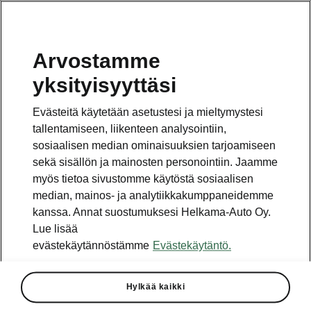
Arvostamme
Vaihde
yksityisyyttäsi
010 436 2000
Evästeitä käytetään asetustesi ja mieltymystesi
Kysymykset ja palaute
tallentamiseen, liikenteen analysointiin,
sosiaalisen median ominaisuuksien tarjoamiseen
sekä sisällön ja mainosten personointiin. Jaamme
myös tietoa sivustomme käytöstä sosiaalisen
median, mainos- ja analytiikkakumppaneidemme
kanssa. Annat suostumuksesi Helkama-Auto Oy.
Katso myös
Lue lisää
Rakenna Škoda
evästekäytännöstämme
Evästekäytäntö.
Jälleenmyyjät ja huolto
Hylkää kaikki
Heti vapaat Škoda-mallit