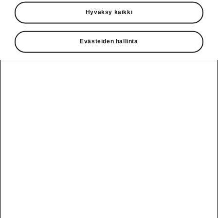
Käyttöohjeet
Hyväksy kaikki
Škoda Shop
Evästeiden hallinta
Edut
Käyttöohjeet
Osta Škoda
Avustinjärjestelmät
Näytä
Škoda
verkossa
kaikki
automallit
Entä jos oletkin
Škoda
jo perillä?
Yksityisleasing
Sähköautot ja
Peaq
hybridit
Rekrytointi
Škodan
Epiq
Vakuutus
Sähköautot ja
Ota yhteyttä
hybridit
Elroq
Joustava
Historia
Ladattavat
Enyaq
Škoda
hybridit
Huolenpitosopimus
Vastuullisuus
Enyaq Coupé
Vinkkejä
Avustinjärjestelmät
Tietoa akuista