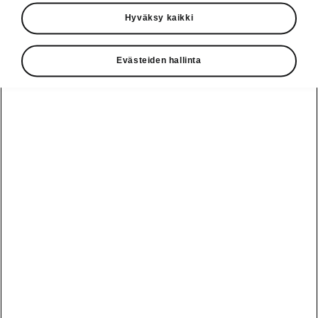
Käyttöohjeet
Hyväksy kaikki
Škoda Shop
Evästeiden hallinta
Edut
Käyttöohjeet
Osta Škoda
Avustinjärjestelmät
Näytä
Škoda
verkossa
kaikki
automallit
Entä jos oletkin
Škoda
jo perillä?
Yksityisleasing
Sähköautot ja
Peaq
hybridit
Rekrytointi
Škodan
Epiq
Vakuutus
Sähköautot ja
Ota yhteyttä
hybridit
Elroq
Joustava
Historia
Ladattavat
Enyaq
Škoda
hybridit
Huolenpitosopimus
Vastuullisuus
Enyaq Coupé
Vinkkejä
Avustinjärjestelmät
Tietoa akuista