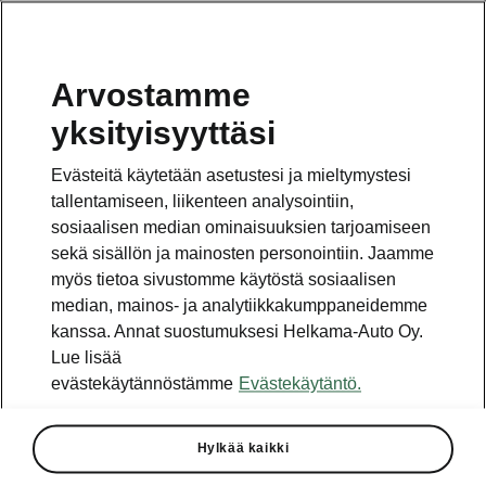
Arvostamme
Vaihde
yksityisyyttäsi
010 436 2000
Evästeitä käytetään asetustesi ja mieltymystesi
Kysymykset ja palaute
tallentamiseen, liikenteen analysointiin,
sosiaalisen median ominaisuuksien tarjoamiseen
sekä sisällön ja mainosten personointiin. Jaamme
myös tietoa sivustomme käytöstä sosiaalisen
median, mainos- ja analytiikkakumppaneidemme
kanssa. Annat suostumuksesi Helkama-Auto Oy.
Katso myös
Lue lisää
Rakenna Škoda
evästekäytännöstämme
Evästekäytäntö.
Jälleenmyyjät ja huolto
Hylkää kaikki
Heti vapaat Škoda-mallit