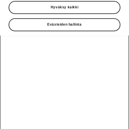
Käyttöohjeet
Hyväksy kaikki
Škoda Shop
Evästeiden hallinta
Edut
Käyttöohjeet
Osta Škoda
Avustinjärjestelmät
Näytä
Škoda
verkossa
kaikki
automallit
Entä jos oletkin
Škoda
jo perillä?
Yksityisleasing
Sähköautot ja
Peaq
hybridit
Rekrytointi
Škodan
Epiq
Vakuutus
Sähköautot ja
Ota yhteyttä
hybridit
Elroq
Joustava
Historia
Ladattavat
Enyaq
Škoda
hybridit
Huolenpitosopimus
Vastuullisuus
Enyaq Coupé
Vinkkejä
Avustinjärjestelmät
Tietoa akuista