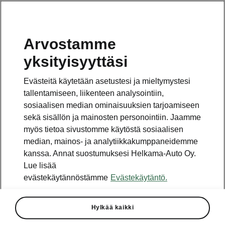
Arvostamme
Vaihde
yksityisyyttäsi
010 436 2000
Evästeitä käytetään asetustesi ja mieltymystesi
Kysymykset ja palaute
tallentamiseen, liikenteen analysointiin,
sosiaalisen median ominaisuuksien tarjoamiseen
sekä sisällön ja mainosten personointiin. Jaamme
myös tietoa sivustomme käytöstä sosiaalisen
median, mainos- ja analytiikkakumppaneidemme
kanssa. Annat suostumuksesi Helkama-Auto Oy.
Katso myös
Lue lisää
Rakenna Škoda
evästekäytännöstämme
Evästekäytäntö.
Jälleenmyyjät ja huolto
Hylkää kaikki
Heti vapaat Škoda-mallit