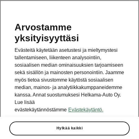
Arvostamme
Vaihde
yksityisyyttäsi
010 436 2000
Evästeitä käytetään asetustesi ja mieltymystesi
Kysymykset ja palaute
tallentamiseen, liikenteen analysointiin,
sosiaalisen median ominaisuuksien tarjoamiseen
sekä sisällön ja mainosten personointiin. Jaamme
myös tietoa sivustomme käytöstä sosiaalisen
median, mainos- ja analytiikkakumppaneidemme
kanssa. Annat suostumuksesi Helkama-Auto Oy.
Katso myös
Lue lisää
Rakenna Škoda
evästekäytännöstämme
Evästekäytäntö.
Jälleenmyyjät ja huolto
Hylkää kaikki
Heti vapaat Škoda-mallit