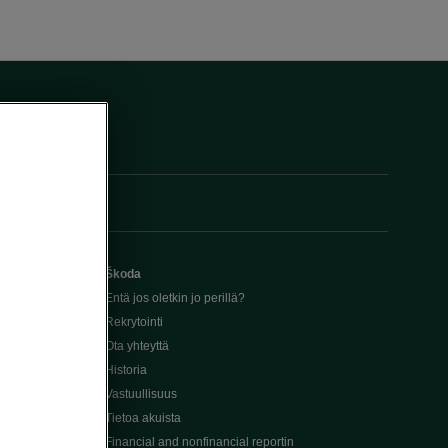
Škoda
Entä jos oletkin jo perillä?
Rekrytointi
Ota yhteyttä
Historia
Vastuullisuus
Tietoa akuista
Financial and nonfinancial reportin