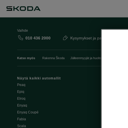
Vaihde
010 436 2000
Kysymykset ja palaute
Katso myös
Rakenna Škoda
Jälleenmyyjät ja huolto
Heti vapaat Šk
Näytä kaikki automallit
Edut
Peaq
Osta Škoda v
Epiq
Škoda Yksityi
Elroq
Škodan Vaku
Enyaq
Joustava
Enyaq Coupé
Škoda Huole
Fabia
Avustinjärjes
Scala
Yritysautot