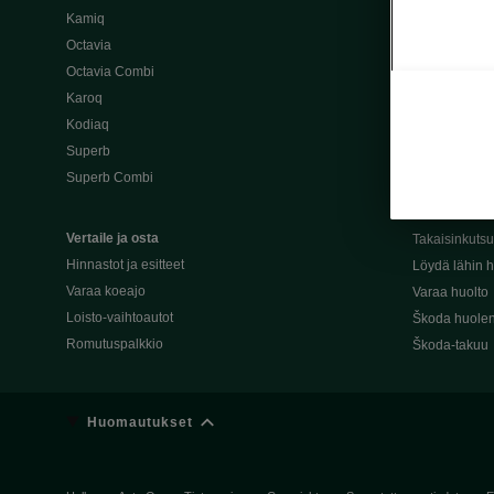
Kamiq
Škoda 4×4 -ma
Octavia
Škoda-katuma
Octavia Combi
Karoq
Palvelut omis
Kodiaq
Miksi merkki
Superb
Alkuperäiset
Superb Combi
Alkuperäiset 
Škodan Reilu
Vertaile ja osta
Takaisinkuts
Hinnastot ja esitteet
Löydä lähin h
Varaa koeajo
Varaa huolto
Loisto-vaihtoautot
Škoda huolen
Romutuspalkkio
Škoda-takuu
Huomautukset