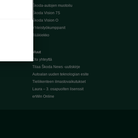
Škoda-autojen muotoilu
Škoda Vision 7S
Škoda Vision O
Yhteistyökumppanit
Jääkiekko
Muut
Ota yhteyttä
Tilaa Škoda News -uutiskirje
Autoalan uuden teknologian esite
Tieliikenteen ilmastovaikutukset
Laura – 3. osapuolten lisenssit
erWin Online