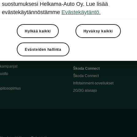
Täyssähköauton huoltaminen
suostumuksesi Helkama-Auto Oy. Lue lisää
llit
Ajoakku ja turvallisuus
evästekäytännöstämme
Evästekäytäntö.
asturimallit
Ohjelmiston päivitys
Julkinen lataus
tajalle
Kotilataus
Hylkää kaikki
Hyväksy kaikki
huoltoon?
Latauspisteet kartalla
 Škoda-varaosat
Latausaikalaskuri
Evästeiden hallinta
Škoda-moottoriöljyt
Toimintamatkalaskuri
ukampanjat
Škoda Connect
uolto
Škoda Connect
Infotainment-sovellukset
pitosopimus
2G/3G alasajo