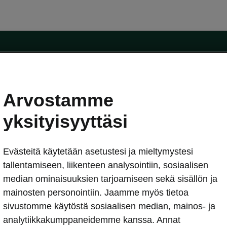
Arvostamme
oda-mallit
Käyttöohjeet
Škoda Shop
yksityisyyttäsi
Käyttöohjeet
Evästeitä käytetään asetustesi ja mieltymystesi
erkossa
Avustinjärjestelmät
sleasing
tallentamiseen, liikenteen analysointiin, sosiaalisen
utus
median ominaisuuksien tarjoamiseen sekä sisällön ja
Sähköautot ja hybridit
Sähköautot ja hybridit
mainosten personointiin. Jaamme myös tietoa
npitosopimus
Ladattavat hybridit
sivustomme käytöstä sosiaalisen median, mainos- ja
telmät
Vinkkejä sähköautoiluun
analytiikkakumppaneidemme kanssa. Annat