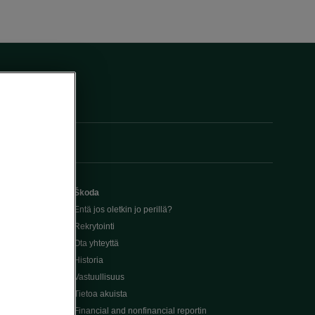
Škoda
Entä jos oletkin jo perillä?
Rekrytointi
Ota yhteyttä
Historia
Vastuullisuus
Tietoa akuista
Financial and nonfinancial reportin