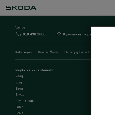
Vaihde
010 436 2000
Kysymykset ja palaute
Katso myös
Rakenna Škoda
Jälleenmyyjät ja huolto
Heti vapaat Šk
Näytä kaikki automallit
Edut
Peaq
Osta Škoda v
Epiq
Škoda Yksityi
Elroq
Škodan Vaku
Enyaq
Joustava
Enyaq Coupé
Škoda Huole
Fabia
Avustinjärjes
Scala
Yritysautot