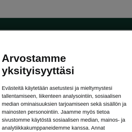
Arvostamme
oda-mallit
Käyttöohjeet
Škoda Shop
yksityisyyttäsi
Käyttöohjeet
Evästeitä käytetään asetustesi ja mieltymystesi
erkossa
Avustinjärjestelmät
sleasing
tallentamiseen, liikenteen analysointiin, sosiaalisen
utus
median ominaisuuksien tarjoamiseen sekä sisällön ja
Sähköautot ja hybridit
Sähköautot ja hybridit
mainosten personointiin. Jaamme myös tietoa
npitosopimus
Ladattavat hybridit
sivustomme käytöstä sosiaalisen median, mainos- ja
telmät
Vinkkejä sähköautoiluun
analytiikkakumppaneidemme kanssa. Annat