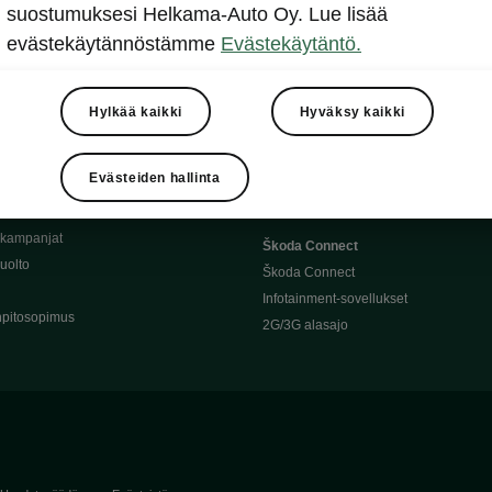
Täyssähköauton huoltaminen
suostumuksesi Helkama-Auto Oy. Lue lisää
llit
Ajoakku ja turvallisuus
evästekäytännöstämme
Evästekäytäntö.
asturimallit
Ohjelmiston päivitys
Julkinen lataus
tajalle
Kotilataus
Hylkää kaikki
Hyväksy kaikki
huoltoon?
Latauspisteet kartalla
 Škoda-varaosat
Latausaikalaskuri
Evästeiden hallinta
Škoda-moottoriöljyt
Toimintamatkalaskuri
ukampanjat
Škoda Connect
uolto
Škoda Connect
Infotainment-sovellukset
pitosopimus
2G/3G alasajo