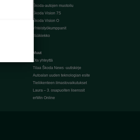
Škoda-autojen muotoilu
Škoda Vision 7S
Škoda Vision O
Yhteistyökumppanit
Jääkiekko
Muut
Ota yhteyttä
Tilaa Škoda News -uutiskirje
Autoalan uuden teknologian esite
Tieliikenteen ilmastovaikutukset
Laura – 3. osapuolten lisenssit
erWin Online