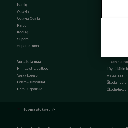
Kamiq
Škoda 4×4 -ma
Octavia
Škoda-katuma
Octavia Combi
Karoq
Palvelut omis
Kodiaq
Miksi merkki
Superb
Alkuperäiset
Superb Combi
Alkuperäiset 
Škodan Reilu
Vertaile ja osta
Takaisinkuts
Hinnastot ja esitteet
Löydä lähin h
Varaa koeajo
Varaa huolto
Loisto-vaihtoautot
Škoda huolen
Romutuspalkkio
Škoda-takuu
Huomautukset