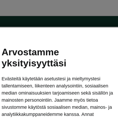
Arvostamme
oda-mallit
Käyttöohjeet
Škoda Shop
yksityisyyttäsi
Käyttöohjeet
Evästeitä käytetään asetustesi ja mieltymystesi
erkossa
Avustinjärjestelmät
sleasing
tallentamiseen, liikenteen analysointiin, sosiaalisen
utus
median ominaisuuksien tarjoamiseen sekä sisällön ja
Sähköautot ja hybridit
Sähköautot ja hybridit
mainosten personointiin. Jaamme myös tietoa
npitosopimus
Ladattavat hybridit
sivustomme käytöstä sosiaalisen median, mainos- ja
telmät
Vinkkejä sähköautoiluun
analytiikkakumppaneidemme kanssa. Annat