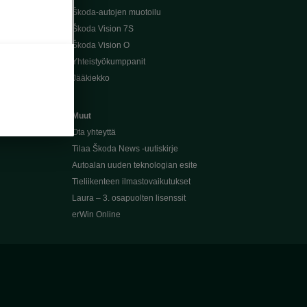
Škoda-autojen muotoilu
Škoda Vision 7S
Škoda Vision O
Yhteistyökumppanit
Jääkiekko
Muut
Ota yhteyttä
Tilaa Škoda News -uutiskirje
Autoalan uuden teknologian esite
Tieliikenteen ilmastovaikutukset
Laura – 3. osapuolten lisenssit
erWin Online