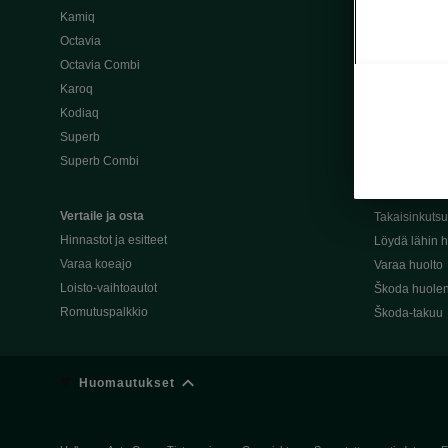
Kamiq
Škoda 4×4 -ma
Octavia
Škoda-katuma
Octavia Combi
Karoq
Palvelut omis
Kodiaq
Miksi merkki
Superb
Alkuperäiset
Superb Combi
Alkuperäiset 
Škodan Reilu
Vertaile ja osta
Takaisinkuts
Hinnastot ja esitteet
Löydä lähin h
Varaa koeajo
Varaa huolto
Loisto-vaihtoautot
Škoda huolen
Romutuspalkkio
Škoda-takuu
Huomautukset