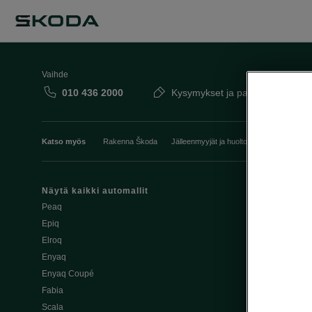
Vaihde
010 436 2000
Kysymykset ja palaute
Katso myös
Rakenna Škoda
Jälleenmyyjät ja huolto
Heti vapaat Šk
Näytä kaikki automallit
Edut
Peaq
Osta Škoda v
Epiq
Škoda Yksityi
Elroq
Škodan Vaku
Enyaq
Joustava
Enyaq Coupé
Škoda Huole
Fabia
Avustinjärjes
Scala
Yritysautot