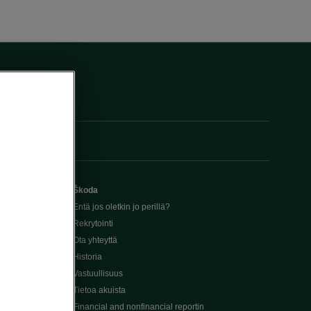
Škoda
Entä jos oletkin jo perillä?
Rekrytointi
Ota yhteyttä
Historia
Vastuullisuus
Tietoa akuista
Financial and nonfinancial reportin