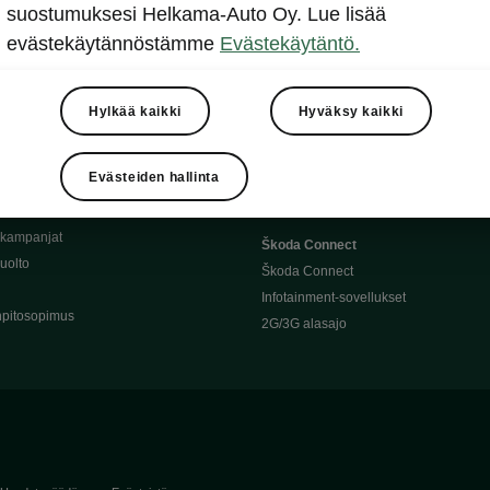
Täyssähköauton huoltaminen
suostumuksesi Helkama-Auto Oy. Lue lisää
llit
Ajoakku ja turvallisuus
evästekäytännöstämme
Evästekäytäntö.
asturimallit
Ohjelmiston päivitys
Julkinen lataus
tajalle
Kotilataus
Hylkää kaikki
Hyväksy kaikki
huoltoon?
Latauspisteet kartalla
 Škoda-varaosat
Latausaikalaskuri
Evästeiden hallinta
Škoda-moottoriöljyt
Toimintamatkalaskuri
ukampanjat
Škoda Connect
uolto
Škoda Connect
Infotainment-sovellukset
pitosopimus
2G/3G alasajo