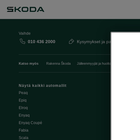
Vaihde
010 436 2000
Kysymykset ja palaute
Katso myös
Rakenna Škoda
Jälleenmyyjät ja huolto
Heti vapaat Šk
Näytä kaikki automallit
Edut
Peaq
Osta Škoda v
Epiq
Škoda Yksityi
Elroq
Škodan Vaku
Enyaq
Joustava
Enyaq Coupé
Škoda Huole
Fabia
Avustinjärjes
Scala
Yritysautot