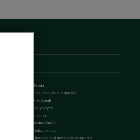
Škoda
Entä jos oletkin jo perillä?
Rekrytointi
Ota yhteyttä
Historia
Vastuullisuus
Tietoa akuista
Financial and nonfinancial reportin