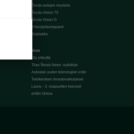
Škoda-autojen muotoilu
Škoda Vision 7S
Škoda Vision O
Yhteistyökumppanit
Jääkiekko
Muut
Ota yhteyttä
Tilaa Škoda News -uutiskirje
Autoalan uuden teknologian esite
Tieliikenteen ilmastovaikutukset
Laura – 3. osapuolten lisenssit
erWin Online