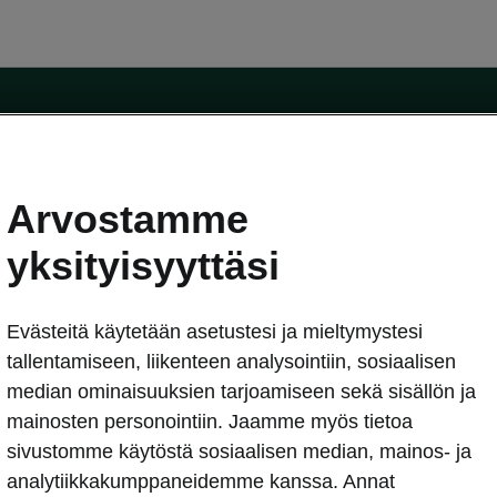
Arvostamme
oda-mallit
Käyttöohjeet
Škoda Shop
yksityisyyttäsi
Käyttöohjeet
Evästeitä käytetään asetustesi ja mieltymystesi
erkossa
Avustinjärjestelmät
sleasing
tallentamiseen, liikenteen analysointiin, sosiaalisen
utus
median ominaisuuksien tarjoamiseen sekä sisällön ja
Sähköautot ja hybridit
Sähköautot ja hybridit
mainosten personointiin. Jaamme myös tietoa
npitosopimus
Ladattavat hybridit
sivustomme käytöstä sosiaalisen median, mainos- ja
telmät
Vinkkejä sähköautoiluun
analytiikkakumppaneidemme kanssa. Annat