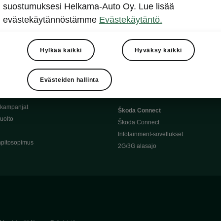
Täyssähköauton huoltaminen
suostumuksesi Helkama-Auto Oy. Lue lisää
llit
Ajoakku ja turvallisuus
evästekäytännöstämme
Evästekäytäntö.
asturimallit
Ohjelmiston päivitys
Julkinen lataus
tajalle
Kotilataus
Hylkää kaikki
Hyväksy kaikki
huoltoon?
Latauspisteet kartalla
 Škoda-varaosat
Latausaikalaskuri
Evästeiden hallinta
Škoda-moottoriöljyt
Toimintamatkalaskuri
ukampanjat
Škoda Connect
uolto
Škoda Connect
Infotainment-sovellukset
pitosopimus
2G/3G alasajo