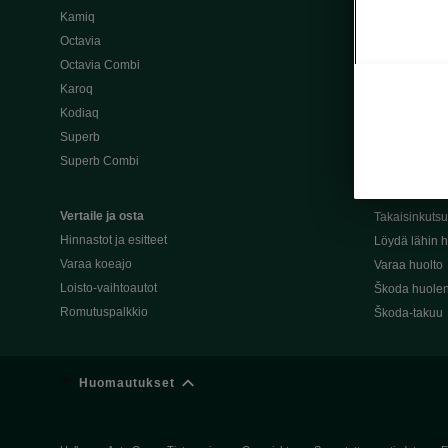
Kamiq
Škoda 4×4 -ma
Octavia
Škoda-katuma
Octavia Combi
Karoq
Palvelut omis
Kodiaq
Miksi merkki
Superb
Alkuperäiset
Superb Combi
Alkuperäiset 
Škodan Reilu
Vertaile ja osta
Takaisinkuts
Hinnastot ja esitteet
Löydä lähin h
Varaa koeajo
Varaa huolto
Loisto-vaihtoautot
Škoda huolen
Romutuspalkkio
Škoda-takuu
Huomautukset