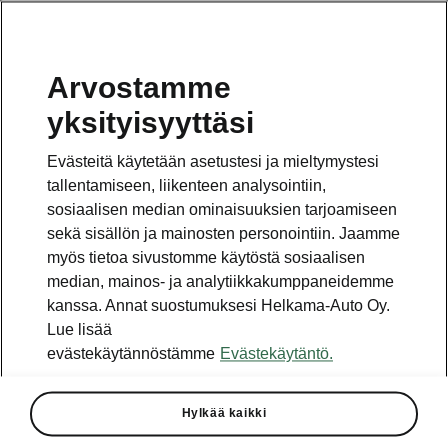
Arvostamme
Vaihde
yksityisyyttäsi
010 436 2000
Evästeitä käytetään asetustesi ja mieltymystesi
Kysymykset ja palaute
tallentamiseen, liikenteen analysointiin,
sosiaalisen median ominaisuuksien tarjoamiseen
sekä sisällön ja mainosten personointiin. Jaamme
myös tietoa sivustomme käytöstä sosiaalisen
median, mainos- ja analytiikkakumppaneidemme
kanssa. Annat suostumuksesi Helkama-Auto Oy.
Katso myös
Lue lisää
Rakenna Škoda
evästekäytännöstämme
Evästekäytäntö.
Jälleenmyyjät ja huolto
Hylkää kaikki
Heti vapaat Škoda-mallit