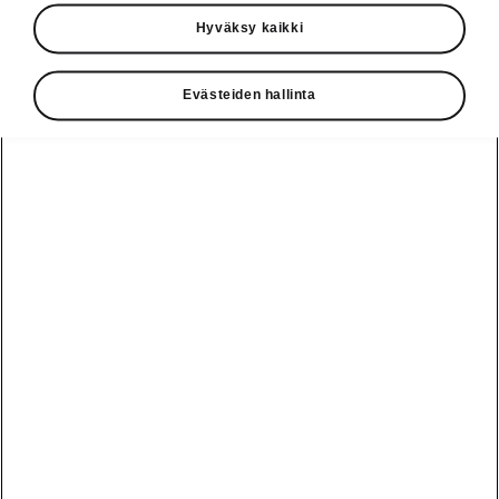
Käyttöohjeet
Hyväksy kaikki
Škoda Shop
Evästeiden hallinta
Edut
Käyttöohjeet
Osta Škoda
Avustinjärjestelmät
Näytä
Škoda
verkossa
kaikki
automallit
Entä jos oletkin
Škoda
jo perillä?
Yksityisleasing
Sähköautot ja
Peaq
hybridit
Rekrytointi
Škodan
Epiq
Vakuutus
Sähköautot ja
Ota yhteyttä
hybridit
Elroq
Joustava
Historia
Ladattavat
Enyaq
Škoda
hybridit
Huolenpitosopimus
Vastuullisuus
Enyaq Coupé
Vinkkejä
Avustinjärjestelmät
Tietoa akuista