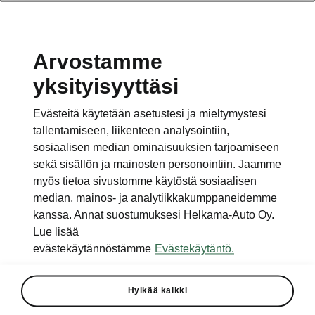
Arvostamme
Vaihde
yksityisyyttäsi
010 436 2000
Evästeitä käytetään asetustesi ja mieltymystesi
Kysymykset ja palaute
tallentamiseen, liikenteen analysointiin,
sosiaalisen median ominaisuuksien tarjoamiseen
sekä sisällön ja mainosten personointiin. Jaamme
myös tietoa sivustomme käytöstä sosiaalisen
median, mainos- ja analytiikkakumppaneidemme
kanssa. Annat suostumuksesi Helkama-Auto Oy.
Katso myös
Lue lisää
Rakenna Škoda
evästekäytännöstämme
Evästekäytäntö.
Jälleenmyyjät ja huolto
Hylkää kaikki
Heti vapaat Škoda-mallit