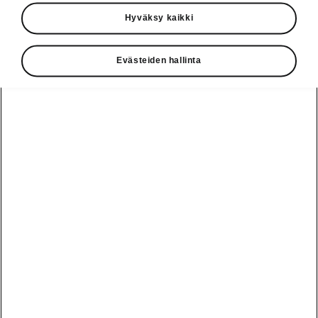
Käyttöohjeet
Hyväksy kaikki
Škoda Shop
Evästeiden hallinta
Edut
Käyttöohjeet
Osta Škoda
Avustinjärjestelmät
Näytä
Škoda
verkossa
kaikki
automallit
Entä jos oletkin
Škoda
jo perillä?
Yksityisleasing
Sähköautot ja
Peaq
hybridit
Rekrytointi
Škodan
Epiq
Vakuutus
Sähköautot ja
Ota yhteyttä
hybridit
Elroq
Joustava
Historia
Ladattavat
Enyaq
Škoda
hybridit
Huolenpitosopimus
Vastuullisuus
Enyaq Coupé
Vinkkejä
Avustinjärjestelmät
Tietoa akuista