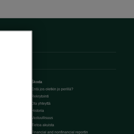
Škoda
Entä jos oletkin jo perillä?
Rekrytointi
Ota yhteyttä
Historia
Vastuullisuus
Tietoa akuista
Financial and nonfinancial reportin