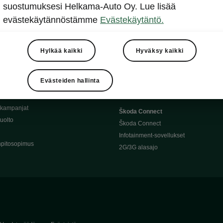
Täyssähköauton huoltaminen
suostumuksesi Helkama-Auto Oy. Lue lisää
llit
Ajoakku ja turvallisuus
evästekäytännöstämme
Evästekäytäntö.
asturimallit
Ohjelmiston päivitys
Julkinen lataus
tajalle
Kotilataus
Hylkää kaikki
Hyväksy kaikki
huoltoon?
Latauspisteet kartalla
 Škoda-varaosat
Latausaikalaskuri
Evästeiden hallinta
Škoda-moottoriöljyt
Toimintamatkalaskuri
ukampanjat
Škoda Connect
uolto
Škoda Connect
Infotainment-sovellukset
pitosopimus
2G/3G alasajo