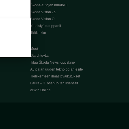
Škoda-autojen muotoilu
Škoda Vision 7S
Škoda Vision O
Yhteistyökumppanit
Jääkiekko
Muut
Ota yhteyttä
Tilaa Škoda News -uutiskirje
Autoalan uuden teknologian esite
Tieliikenteen ilmastovaikutukset
Laura – 3. osapuolten lisenssit
erWin Online