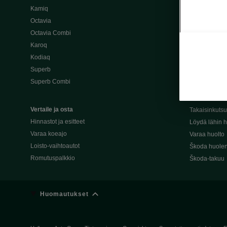
Kamiq
Škoda 4×4 -ma
Octavia
Škoda-katuma
Octavia Combi
Karoq
Palvelut omis
Kodiaq
Miksi merkki
Superb
Alkuperäiset
Superb Combi
Alkuperäiset 
Škodan Reilu
Vertaile ja osta
Takaisinkuts
Hinnastot ja esitteet
Löydä lähin h
Varaa koeajo
Varaa huolto
Loisto-vaihtoautot
Škoda huolen
Romutuspalkkio
Škoda-takuu
Huomautukset