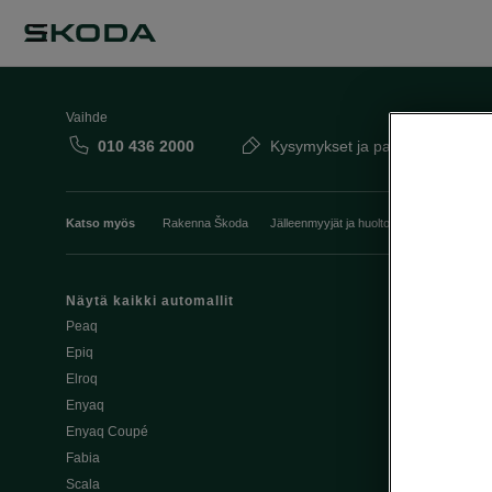
Vaihde
010 436 2000
Kysymykset ja palaute
Katso myös
Rakenna Škoda
Jälleenmyyjät ja huolto
Heti vapaat Šk
Näytä kaikki automallit
Edut
Peaq
Osta Škoda v
Epiq
Škoda Yksityi
Elroq
Škodan Vaku
Enyaq
Joustava
Enyaq Coupé
Škoda Huole
Fabia
Avustinjärjes
Scala
Yritysautot