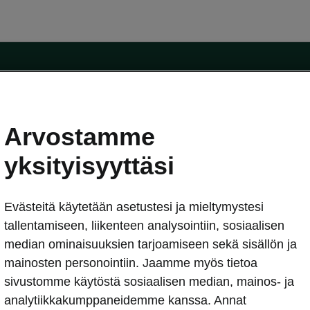
Arvostamme
oda-mallit
Käyttöohjeet
Škoda Shop
yksityisyyttäsi
Käyttöohjeet
Evästeitä käytetään asetustesi ja mieltymystesi
erkossa
Avustinjärjestelmät
sleasing
tallentamiseen, liikenteen analysointiin, sosiaalisen
utus
median ominaisuuksien tarjoamiseen sekä sisällön ja
Sähköautot ja hybridit
Sähköautot ja hybridit
mainosten personointiin. Jaamme myös tietoa
npitosopimus
Ladattavat hybridit
sivustomme käytöstä sosiaalisen median, mainos- ja
telmät
Vinkkejä sähköautoiluun
analytiikkakumppaneidemme kanssa. Annat