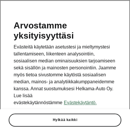
Arvostamme
Vaihde
yksityisyyttäsi
010 436 2000
Evästeitä käytetään asetustesi ja mieltymystesi
Kysymykset ja palaute
tallentamiseen, liikenteen analysointiin,
sosiaalisen median ominaisuuksien tarjoamiseen
sekä sisällön ja mainosten personointiin. Jaamme
myös tietoa sivustomme käytöstä sosiaalisen
median, mainos- ja analytiikkakumppaneidemme
kanssa. Annat suostumuksesi Helkama-Auto Oy.
Katso myös
Lue lisää
Rakenna Škoda
evästekäytännöstämme
Evästekäytäntö.
Jälleenmyyjät ja huolto
Hylkää kaikki
Heti vapaat Škoda-mallit