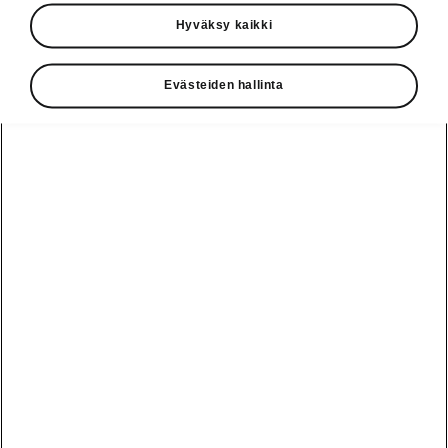
Käyttöohjeet
Hyväksy kaikki
Škoda Shop
Evästeiden hallinta
Edut
Käyttöohjeet
Osta Škoda
Avustinjärjestelmät
Näytä
Škoda
verkossa
kaikki
automallit
Entä jos oletkin
Škoda
jo perillä?
Yksityisleasing
Sähköautot ja
Peaq
hybridit
Rekrytointi
Škodan
Epiq
Vakuutus
Sähköautot ja
Ota yhteyttä
hybridit
Elroq
Joustava
Historia
Ladattavat
Enyaq
Škoda
hybridit
Huolenpitosopimus
Vastuullisuus
Enyaq Coupé
Vinkkejä
Avustinjärjestelmät
Tietoa akuista