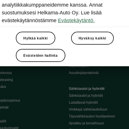
analytiikkakumppaneidemme kanssa. Annat
suostumuksesi Helkama-Auto Oy. Lue lisää
evästekäytännöstämme
Evästekäytäntö.
Hylkää kaikki
Hyväksy kaikki
oda-mallit
Käyttöohjeet
Škoda Shop
Evästeiden hallinta
Käyttöohjeet
erkossa
Avustinjärjestelmät
sleasing
utus
Sähköautot ja hybridit
Sähköautot ja hybridit
npitosopimus
Ladattavat hybridit
telmät
Vinkkejä sähköautoiluun
Täyssähköauton huoltaminen
llit
Ajoakku ja turvallisuus
asturimallit