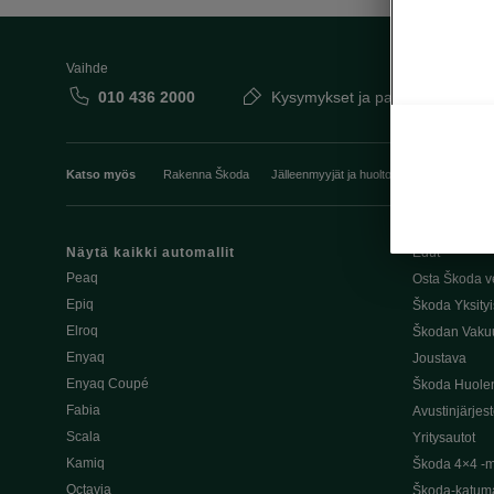
Vaihde
010 436 2000
Kysymykset ja palaute
Katso myös
Rakenna Škoda
Jälleenmyyjät ja huolto
Heti vapaat Šk
Näytä kaikki automallit
Edut
Peaq
Osta Škoda v
Epiq
Škoda Yksityi
Elroq
Škodan Vaku
Enyaq
Joustava
Enyaq Coupé
Škoda Huole
Fabia
Avustinjärjes
Scala
Yritysautot
Kamiq
Škoda 4×4 -ma
Octavia
Škoda-katuma