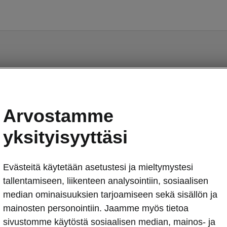
Jokin meni vikaan.
Arvostamme
Huomasimme ohjelmassa virheen. Työskentelemme
yksityisyyttäsi
korjataksemme sen pian. Kokeile myöhemmin
uudelleen.
Evästeitä käytetään asetustesi ja mieltymystesi
Yritä uudelleen
tallentamiseen, liikenteen analysointiin, sosiaalisen
median ominaisuuksien tarjoamiseen sekä sisällön ja
mainosten personointiin. Jaamme myös tietoa
sivustomme käytöstä sosiaalisen median, mainos- ja