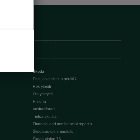
Škoda
Entä jos oletkin jo perillä?
Rekrytointi
Ota yhteyttä
Historia
Vastuullisuus
Tietoa akuista
Financial and nonfinancial reportin
Škoda-autojen muotoilu
Škoda Vision 7S