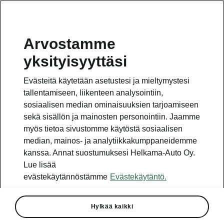
Arvostamme
yksityisyyttäsi
Evästeitä käytetään asetustesi ja mieltymystesi
Jokin meni vikaan.
tallentamiseen, liikenteen analysointiin,
sosiaalisen median ominaisuuksien tarjoamiseen
sekä sisällön ja mainosten personointiin. Jaamme
Huomasimme ohjelmassa virheen. Työskentelemme
myös tietoa sivustomme käytöstä sosiaalisen
korjataksemme sen pian. Kokeile myöhemmin
median, mainos- ja analytiikkakumppaneidemme
uudelleen.
kanssa. Annat suostumuksesi Helkama-Auto Oy.
Lue lisää
Yritä uudelleen
evästekäytännöstämme
Evästekäytäntö.
Hylkää kaikki