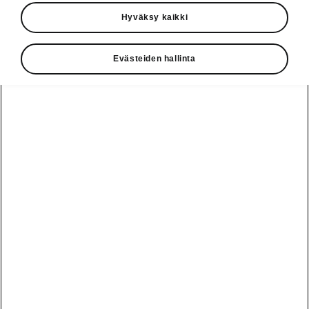
Hyväksy kaikki
Vaihde
010 436 2000
Evästeiden hallinta
Kysymykset ja palaute
Katso myös
Rakenna Škoda
Jälleenmyyjät ja huolto
Heti vapaat Škoda-mallit
Käyttöohjeet